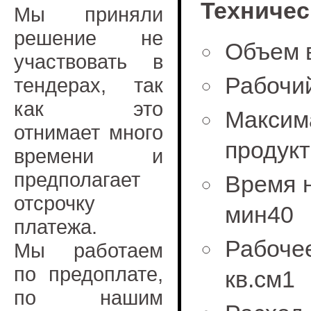
Техничес
Мы приняли
решение не
Объем в
участвовать в
Рабочий
тендерах, так
как это
Максим
отнимает много
продукт
времени и
предполагает
Время н
отсрочку
мин40
платежа.
Рабочее
Мы работаем
по предоплате,
кв.см1
по нашим