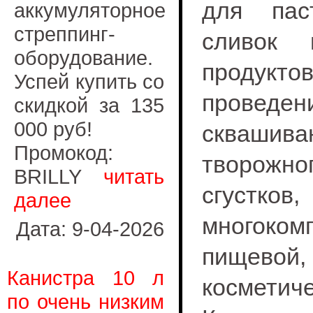
для пас
аккумуляторное
стреппинг-
сливок 
оборудование.
продукт
Успей купить со
провед
скидкой за 135
000 руб!
сквашив
Промокод:
творож
BRILLY
читать
сгус
далее
многок
Дата: 9-04-2026
пищевой,
Канистра 10 л
космети
по очень низким