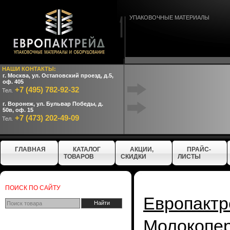
УПАКОВОЧНЫЕ МАТЕРИАЛЫ
НАШИ КОНТАКТЫ:
г. Москва, ул. Остаповский проезд, д.5,
оф. 405
+7 (495) 782-92-32
Тел.
г. Воронеж, ул. Бульвар Победы, д.
50в, оф. 15
+7 (473) 202-49-09
Тел.
ГЛАВНАЯ
КАТАЛОГ
АКЦИИ,
ПРАЙС-
ТОВАРОВ
СКИДКИ
ЛИСТЫ
ПОИСК ПО САЙТУ
Европактр
Молокопе