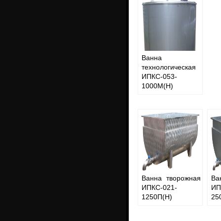
Ванна
технологическая
ИПКС-053-
1000М(Н)
Ванна творожная
Ва
ИПКС-021-
ИП
1250П(Н)
25