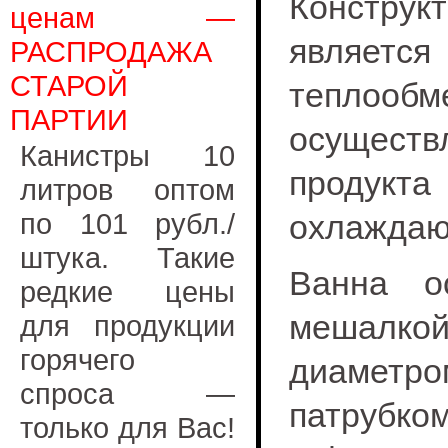
Констру
ценам —
являет
РАСПРОДАЖА
СТАРОЙ
теплообм
ПАРТИИ
осуществ
Канистры 10
продук
литров оптом
по 101 рубл./
охлаждаю
штука. Такие
Ванна о
редкие цены
мешалко
для продукции
горячего
диаметром
спроса —
патрубком
только для Вас!