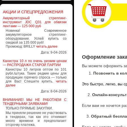
АКЦИИ И СПЕЦПРЕДЛОЖЕНИЯ
Аккумуляторный стреппинг-
инструмент JDC Q31 для обвязки
лентами — 125 000 руб
Новинка! Современное
аккумуляторное стреппинг-
оборудование. Успей купить со
скидкой за 135 000 руб!
Промокод: BRILLY
читать далее
Дата: 9-04-2026
Оформление зака
Канистра 10 л по очень низким ценам
— РАСПРОДАЖА СТАРОЙ ПАРТИИ
Вы можете оформить за
Канистры 10 литров оптом по 101
1.
Позвонить в кол
рубл./штука. Такие редкие цены для
продукции горячего спроса — только
для Вас! Спешите купить.
читать
Это быстро, легко, вы 
далее
Дата: 8-04-2026
2.
Онлайн-консульт
ВНИМАНИЕ! МЫ НЕ РАБОТАЕМ С
ТЕНДЕРНЫМИ ЗАЯВКАМИ!
Если вам не хочется р
ТОЛЬКО ПРЯМЫЕ ЗАКУПКИ.
Мы приняли решение не участвовать
3.
Обратный беспла
в тендерах, так как это отнимает
много времени и предполагает
отсрочку платежа.