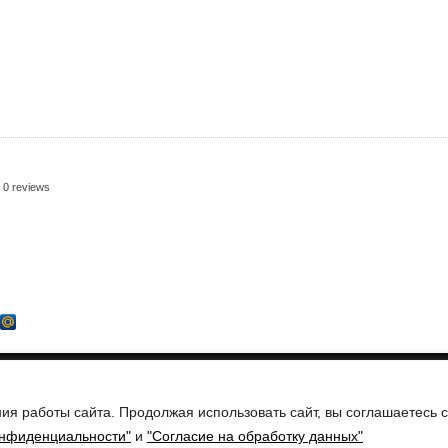
0 reviews
Складское
мажные пакеты
Пластиковая тара
З
оборудование
ия работы сайта. Продолжая использовать сайт, вы соглашаетесь 
ческого оборудования
беды, дом 50в, офис 15
онфиденциальности"
и
"Согласие на обработку данных"
. 5, оф. 405