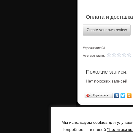
Оплата и доставка
Create your own review
Европактрейд
Average rating:
Похожие записи:
Нет похожих записей
Поделиться…
Полиэтиленовая пленка
Бу
Мы используем cookies для улучшен
Европактрейд -
поставка технологи
Адреса: г. Воронеж, ул. Бульвар По
Подробнее — в нашей
"Политики к
г. Москва, ул. Остаповский проезд, д