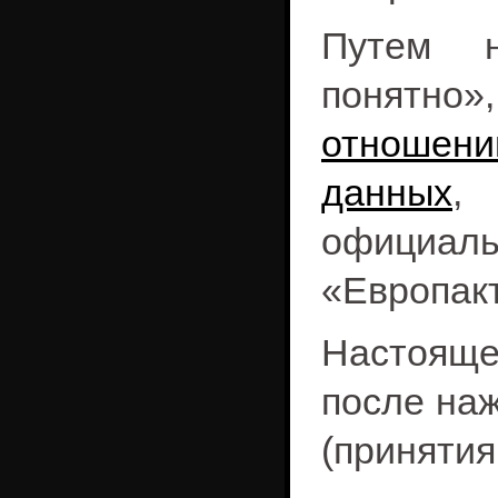
Путем 
понятно»
отношен
данных
,
офици
«Европак
Настояще
после наж
(принятия