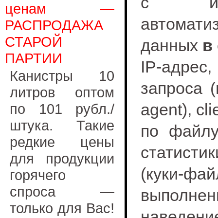
с исп
ценам —
автомат
РАСПРОДАЖА
СТАРОЙ
данных
в
ПАРТИИ
IP-адрес
Канистры 10
запроса (
литров оптом
agent), c
по 101 рубл./
штука. Такие
по файлу
редкие цены
стат
для продукции
(куки‑ф
горячего
спроса —
выполненн
только для Вас!
наведение