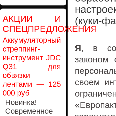
настрое
АКЦИИ И
(куки‑ф
СПЕЦПРЕДЛОЖЕНИЯ
Аккумуляторный
Я
, в со
стреппинг-
инструмент JDC
законом 
Q31 для
персональ
обвязки
своем ин
лентами — 125
000 руб
огранич
Новинка!
«Европак
Современное