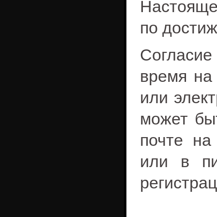
Настояще
по дости
Согласие
время на
или элект
может бы
почте н
или в п
регистрац