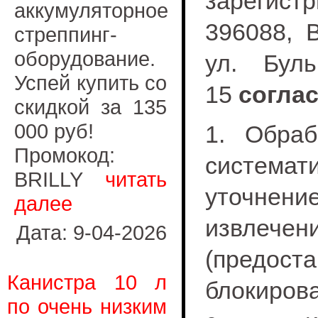
зарегис
аккумуляторное
396088, В
стреппинг-
оборудование.
ул. Бул
Успей купить со
15
соглас
скидкой за 135
000 руб!
1. Обраб
Промокод:
системати
BRILLY
читать
уточнени
далее
извлечен
Дата: 9-04-2026
(предо
Канистра 10 л
блокиров
по очень низким