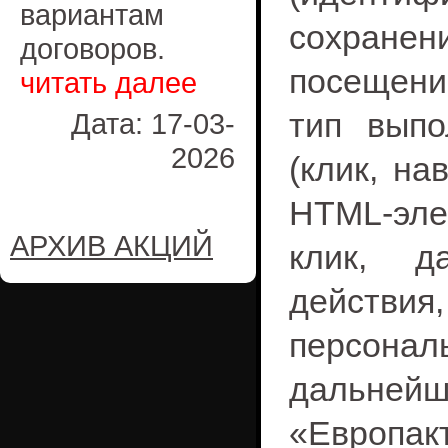
вариантам
сохране
договоров.
посещений
читать далее
тип выпо
Дата: 17-03-
2026
(клик, на
HTML-эле
АРХИВ АКЦИЙ
клик, д
действи
персона
дальн
«Европак