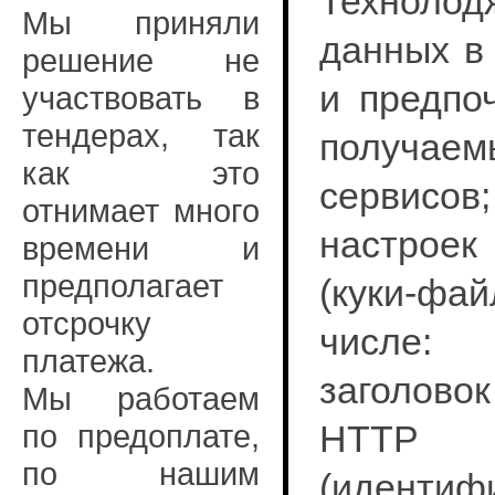
Техноло
Мы приняли
данных в
решение не
и предпо
участвовать в
тендерах, так
получаем
как это
сервисо
отнимает много
настрое
времени и
предполагает
(куки‑ф
отсрочку
числе: 
платежа.
заголовок
Мы работаем
по предоплате,
HTTP (
по нашим
(идентиф