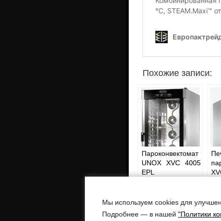
Похожие записи:
Пароконвектомат
Пе
UNOX XVC 4005
па
EPL
XV
Мы используем cookies для улучшен
Европактрейд -
поставка технологи
Подробнее — в нашей
"Политики к
Адреса: г. Воронеж, ул. Бульвар По
г. Москва, ул. Остаповский проезд, д