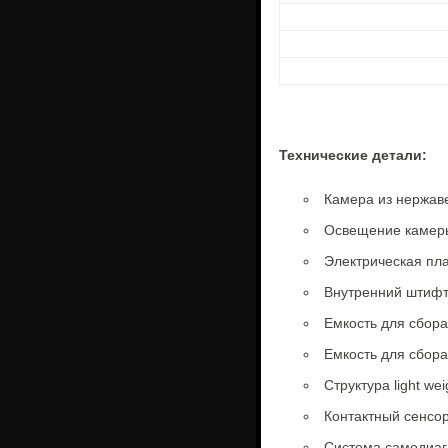
Технические детали:
Камера из нержав
Освещение камеры
Электрическая пл
Внутренний штифт
Емкость для сбора
Емкость для сбор
Структура light w
Контактный сенсо
Система самодиаг