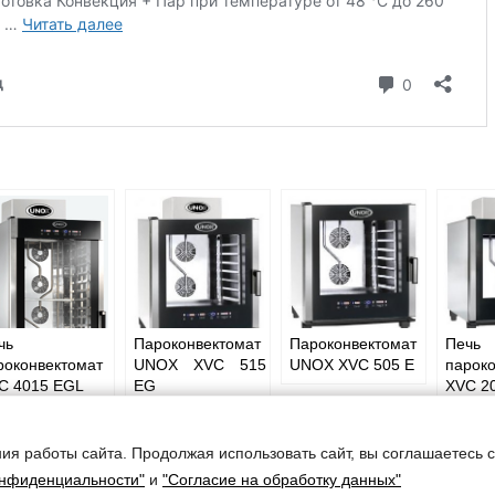
чь
Пароконвектомат
Пароконвектомат
Печь
роконвектомат
UNOX XVC 515
UNOX XVC 505 E
парок
С 4015 EGL
EG
XVC 2
ия работы сайта. Продолжая использовать сайт, вы соглашаетесь 
ческого оборудования
онфиденциальности"
и
"Согласие на обработку данных"
беды, дом 50в, офис 15
. 5, оф. 405