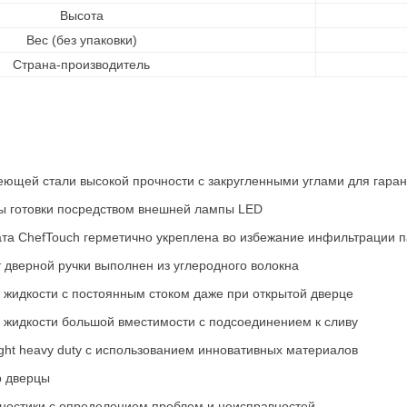
Высота
Вес (без упаковки)
Страна-производитель
еющей стали высокой прочности с закругленными углами для гара
 готовки посредством внешней лампы LED
ата ChefTouch герметично укреплена во избежание инфильтрации 
 дверной ручки выполнен из углеродного волокна
 жидкости с постоянным стоком даже при открытой дверце
а жидкости большой вместимости с подсоединением к сливу
eight heavy duty с использованием инновативных материалов
р дверцы
ностики с определением проблем и неисправностей