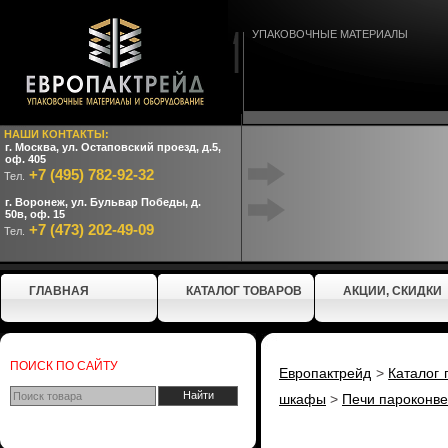
УПАКОВОЧНЫЕ МАТЕРИАЛЫ
НАШИ КОНТАКТЫ:
г. Москва, ул. Остаповский проезд, д.5,
оф. 405
+7 (495) 782-92-32
Тел.
г. Воронеж, ул. Бульвар Победы, д.
50в, оф. 15
+7 (473) 202-49-09
Тел.
ГЛАВНАЯ
КАТАЛОГ ТОВАРОВ
АКЦИИ, СКИДКИ
ПОИСК ПО САЙТУ
Европактрейд
>
Каталог 
шкафы
>
Печи пароконве