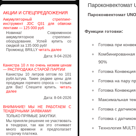
Пароконвектомат 
АКЦИИ И СПЕЦПРЕДЛОЖЕНИЯ
Пароконвектомат UNO
Аккумуляторный стреппинг-
инструмент JDC Q31 для обвязки
лентами — 125 000 руб
Функции готовки:
Новинка! Современное
аккумуляторное стреппинг-
оборудование. Успей купить со
Готовка при конве
скидкой за 135 000 руб!
Промокод: BRILLY
читать далее
Комбинированная 
Дата: 9-04-2026
90%
Канистра 10 л по очень низким ценам
— РАСПРОДАЖА СТАРОЙ ПАРТИИ
Готовка Конвекция
Канистры 10 литров оптом по 101
рубл./штука. Такие редкие цены для
Готовка на пару п
продукции горячего спроса — только
для Вас! Спешите купить.
читать
Готовка Конвекция
далее
Дата: 8-04-2026
Максимальная тем
ВНИМАНИЕ! МЫ НЕ РАБОТАЕМ С
Готовка с датчико
ТЕНДЕРНЫМИ ЗАЯВКАМИ!
ТОЛЬКО ПРЯМЫЕ ЗАКУПКИ.
Готовка с датчико
Мы приняли решение не участвовать
в тендерах, так как это отнимает
Технология MULTI
много времени и предполагает
отсрочку платежа.