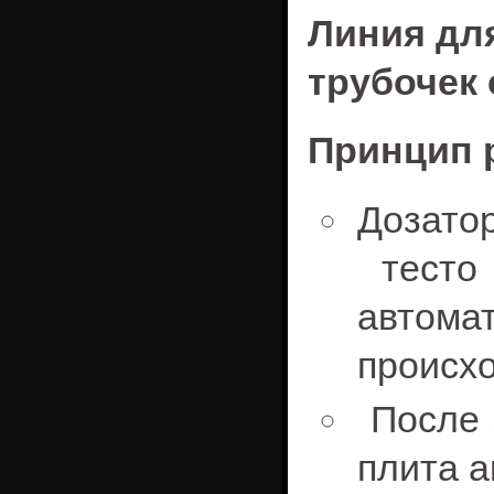
Линия дл
трубочек 
Принцип 
Дозато
тесто 
автом
происхо
После 
плита а