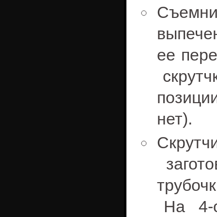
Съемн
выпечен
ее пер
скрутчк
позиции
нет).
Скрут
загото
трубоч
На 4-о