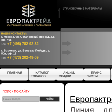
УПАКОВОЧНЫЕ МАТЕРИАЛЫ
НАШИ КОНТАКТЫ:
г. Москва, ул. Остаповский проезд, д.5,
оф. 405
+7 (495) 782-92-32
Тел.
г. Воронеж, ул. Бульвар Победы, д.
50в, оф. 15
+7 (473) 202-49-09
Тел.
ГЛАВНАЯ
КАТАЛОГ
АКЦИИ,
ПРАЙС-
ТОВАРОВ
СКИДКИ
ЛИСТЫ
ПОИСК ПО САЙТУ
Европактр
Линия дл