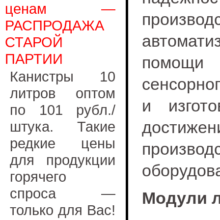
ценам —
производ
РАСПРОДАЖА
автомати
СТАРОЙ
ПАРТИИ
помощи
Канистры 10
сенсорног
литров оптом
и изгот
по 101 рубл./
достиже
штука. Такие
редкие цены
произ
для продукции
оборудов
горячего
спроса —
Модули 
только для Вас!