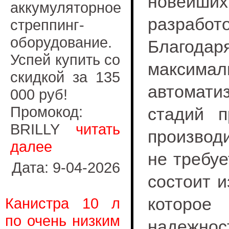
новейших
аккумуляторное
разработо
стреппинг-
оборудование.
Благодар
Успей купить со
максимал
скидкой за 135
автомати
000 руб!
Промокод:
стадий п
BRILLY
читать
производ
далее
не требуе
Дата: 9-04-2026
состоит и
которое
Канистра 10 л
по очень низким
надежнос