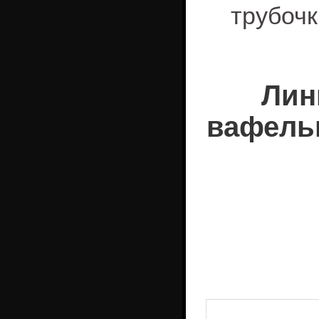
трубочк
Лин
вафельн