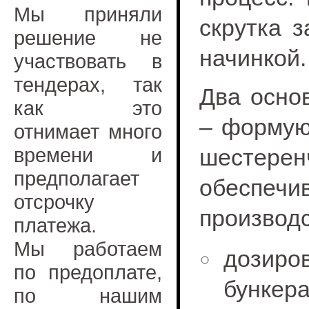
Мы приняли
скрутка 
решение не
начинкой.
участвовать в
тендерах, так
Два осно
как это
– формую
отнимает много
времени и
шестер
предполагает
обеспечи
отсрочку
производс
платежа.
Мы работаем
дозир
по предоплате,
бункера
по нашим