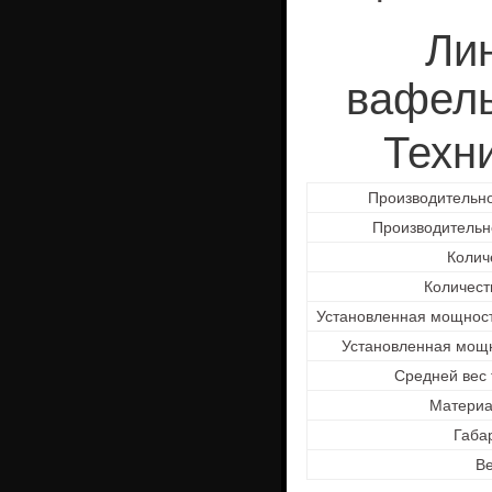
Ли
вафель
Техн
Производительно
Производительн
Колич
Количест
Установленная мощност
Установленная мощн
Средней вес 
Матери
Габа
В