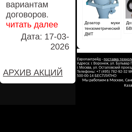
вариантам
договоров.
читать далее
Дозатор муки
До
тензометрический
БВ
Дата: 17-03-
ДМТ
2026
Европактрейд -
поставка технол
Адреса: г. Воронеж, ул. Бульвар
г. Москва, ул. Остаповский проезд
АРХИВ АКЦИЙ
Телефоны: +7 (495) 782-92-32 
500-00-14 БЕСПЛАТНО
Мы работаем в Москве, Сан
Каза