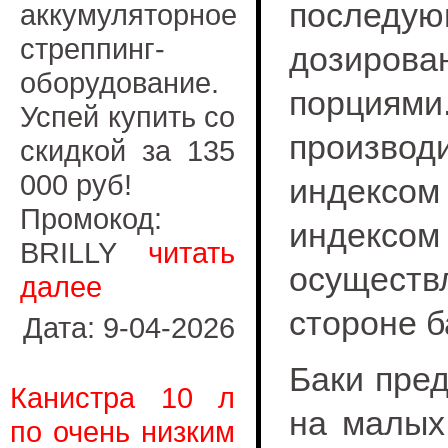
после
аккумуляторное
стреппинг-
дозирова
оборудование.
порция
Успей купить со
произво
скидкой за 135
000 руб!
индексом
Промокод:
индекс
BRILLY
читать
осуществ
далее
стороне б
Дата: 9-04-2026
Баки пре
Канистра 10 л
на малых
по очень низким