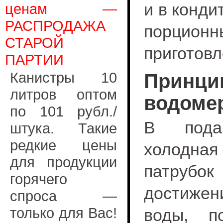
и в конди
ценам —
РАСПРОДАЖА
порци
СТАРОЙ
приготов
ПАРТИИ
Канистры 10
Прин
литров оптом
водоме
по 101 рубл./
В пода
штука. Такие
редкие цены
холодная
для продукции
патрубо
горячего
достижен
спроса —
только для Вас!
воды, п