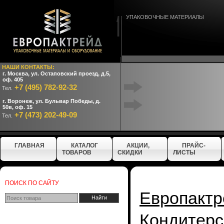
УПАКОВОЧНЫЕ МАТЕРИАЛЫ
НАШИ КОНТАКТЫ:
г. Москва, ул. Остаповский проезд, д.5,
оф. 405
+7 (495) 782-92-32
Тел.
г. Воронеж, ул. Бульвар Победы, д.
50в, оф. 15
+7 (473) 202-49-09
Тел.
ГЛАВНАЯ
КАТАЛОГ
АКЦИИ,
ПРАЙС-
ТОВАРОВ
СКИДКИ
ЛИСТЫ
ПОИСК ПО САЙТУ
Европактр
Кондите