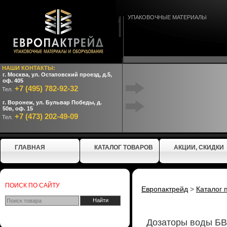
УПАКОВОЧНЫЕ МАТЕРИАЛЫ
НАШИ КОНТАКТЫ:
г. Москва, ул. Остаповский проезд, д.5,
оф. 405
+7 (495) 782-92-32
Тел.
г. Воронеж, ул. Бульвар Победы, д.
50в, оф. 15
+7 (473) 202-49-09
Тел.
ГЛАВНАЯ
КАТАЛОГ ТОВАРОВ
АКЦИИ, СКИДКИ
ПОИСК ПО САЙТУ
Европактрейд
>
Каталог 
Дозаторы воды БВ