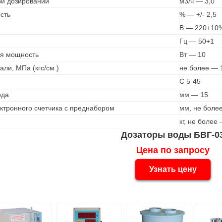
и дозировании
м3/ч — 3,0
сть
% — +/- 2,5
В — 220+10
Гц — 50+1
я мощность
Вт — 10
ли, МПа (кгс/см )
не более — 
С 5-45
ода
мм — 15
ктронного счетчика с преднабором
мм, не боле
кг, не более 
Дозаторы воды БВГ-0
Цена по запросу
Узнать цену