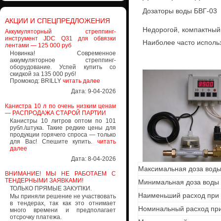
Дозаторы воды БВГ-03
АКЦИИ И СПЕЦПРЕДЛОЖЕНИЯ
Недорогой, компактный
Аккумуляторный стреппинг-
инструмент JDC Q31 для обвязки
Наиболее часто исполь
лентами — 125 000 руб
Новинка! Современное
аккумуляторное стреппинг-
оборудование. Успей купить со
скидкой за 135 000 руб!
Промокод: BRILLY
читать далее
Дата: 9-04-2026
Канистра 10 л по очень низким ценам
— РАСПРОДАЖА СТАРОЙ ПАРТИИ
Канистры 10 литров оптом по 101
рубл./штука. Такие редкие цены для
продукции горячего спроса — только
для Вас! Спешите купить.
читать
далее
Дата: 8-04-2026
Максимальная доза воды
ВНИМАНИЕ! МЫ НЕ РАБОТАЕМ С
ТЕНДЕРНЫМИ ЗАЯВКАМИ!
Минимальная доза воды 
ТОЛЬКО ПРЯМЫЕ ЗАКУПКИ.
Наименьший расход при
Мы приняли решение не участвовать
в тендерах, так как это отнимает
Номинальный расход пр
много времени и предполагает
отсрочку платежа.