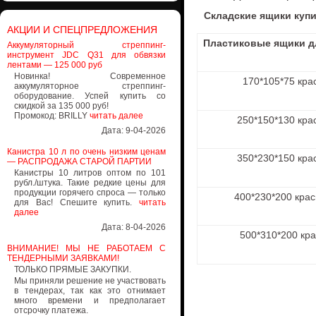
Складские ящики куп
АКЦИИ И СПЕЦПРЕДЛОЖЕНИЯ
Пластиковые ящики д
Аккумуляторный стреппинг-
инструмент JDC Q31 для обвязки
лентами — 125 000 руб
Новинка! Современное
170*105*75 красн
аккумуляторное стреппинг-
оборудование. Успей купить со
скидкой за 135 000 руб!
Промокод: BRILLY
читать далее
250*150*130 красн
Дата: 9-04-2026
Канистра 10 л по очень низким ценам
350*230*150 красн
— РАСПРОДАЖА СТАРОЙ ПАРТИИ
Канистры 10 литров оптом по 101
рубл./штука. Такие редкие цены для
продукции горячего спроса — только
400*230*200 красн
для Вас! Спешите купить.
читать
далее
Дата: 8-04-2026
500*310*200 красн
ВНИМАНИЕ! МЫ НЕ РАБОТАЕМ С
ТЕНДЕРНЫМИ ЗАЯВКАМИ!
ТОЛЬКО ПРЯМЫЕ ЗАКУПКИ.
Мы приняли решение не участвовать
в тендерах, так как это отнимает
много времени и предполагает
отсрочку платежа.