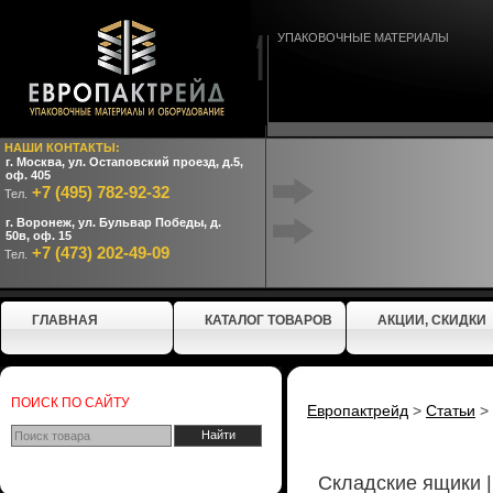
УПАКОВОЧНЫЕ МАТЕРИАЛЫ
НАШИ КОНТАКТЫ:
г. Москва, ул. Остаповский проезд, д.5,
оф. 405
+7 (495) 782-92-32
Тел.
г. Воронеж, ул. Бульвар Победы, д.
50в, оф. 15
+7 (473) 202-49-09
Тел.
ГЛАВНАЯ
КАТАЛОГ ТОВАРОВ
АКЦИИ, СКИДКИ
ПОИСК ПО САЙТУ
Европактрейд
>
Статьи
>
Складские ящики 