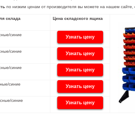
ить
по низким ценам от производителя вы можете на нашем сайте, 
ля склада
Цена складского ящика
ые/синие
Узнать цену
ые/синие
Узнать цену
ые/синие
Узнать цену
ые/синие
Узнать цену
ые/синие
Узнать цену