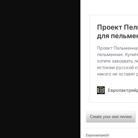
Create your own review
Европактрейд