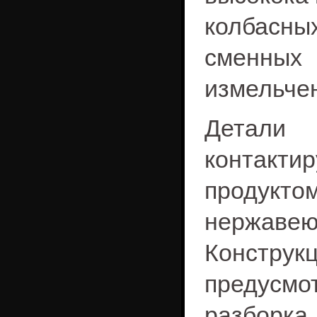
колбасны
сменных
измельче
Дета
конта
продукт
нержав
Конструк
предусм
разборка