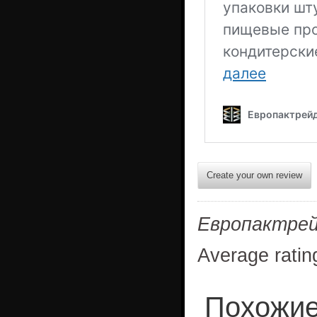
Create your own review
Европактре
Average ratin
Похожие