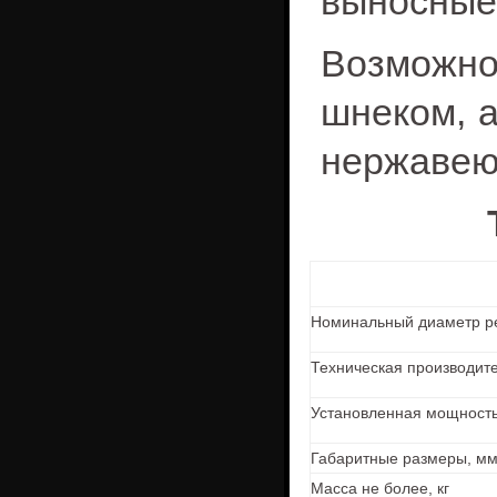
выносные
Возможн
шнеком, а
нержавею
Номинальный диаметр р
Техническая производите
Установленная мощность
Габаритные размеры, м
Масса не более, кг