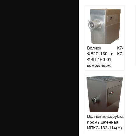
Волчок К7-
ФВ2П-160 и К7-
ФВП-160-01
комби/нерж
Волчок мясорубка
промышленная
ИПКС-132-114(Н)