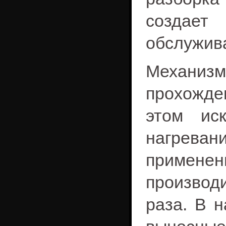
создает
обслужив
Механизм
прохожде
этом ис
нагрева
примен
производи
раза. В 