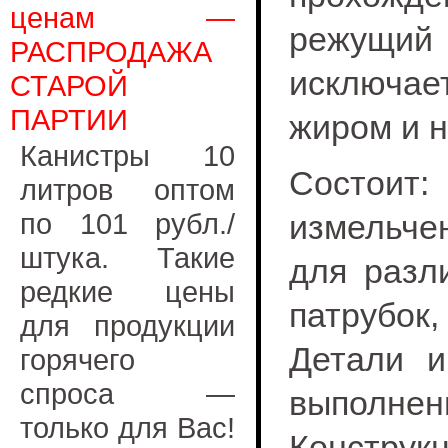
ценам —
режущи
РАСПРОДАЖА
исключа
СТАРОЙ
ПАРТИИ
жиром и н
Канистры 10
Состоит
литров оптом
по 101 рубл./
измельче
штука. Такие
для разл
редкие цены
патрубок,
для продукции
Детали и
горячего
спроса —
выполн
только для Вас!
Конструк