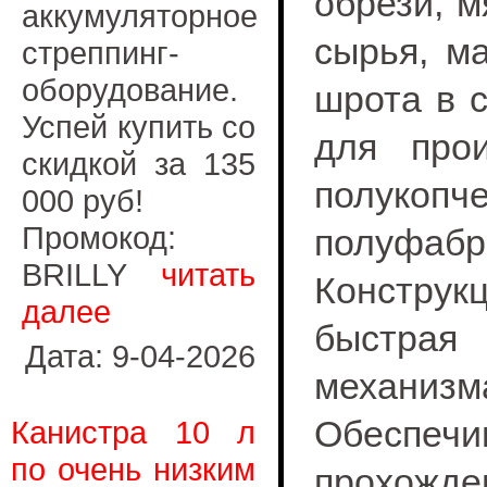
обрези, м
аккумуляторное
сырья, ма
стреппинг-
оборудование.
шрота в 
Успей купить со
для прои
скидкой за 135
полукоп
000 руб!
Промокод:
полуфабри
BRILLY
читать
Констру
далее
быстрая
Дата: 9-04-2026
механи
Обеспеч
Канистра 10 л
по очень низким
прохож