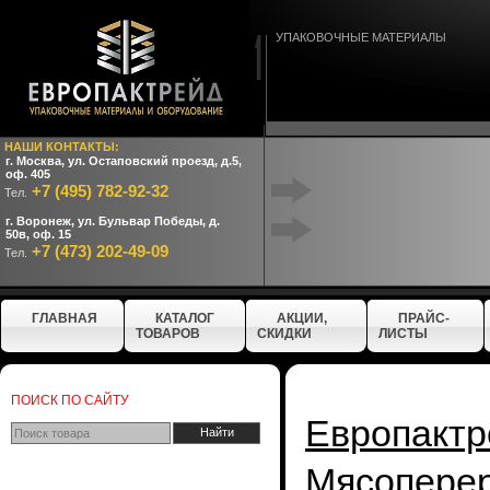
УПАКОВОЧНЫЕ МАТЕРИАЛЫ
НАШИ КОНТАКТЫ:
г. Москва, ул. Остаповский проезд, д.5,
оф. 405
+7 (495) 782-92-32
Тел.
г. Воронеж, ул. Бульвар Победы, д.
50в, оф. 15
+7 (473) 202-49-09
Тел.
ГЛАВНАЯ
КАТАЛОГ
АКЦИИ,
ПРАЙС-
ТОВАРОВ
СКИДКИ
ЛИСТЫ
ПОИСК ПО САЙТУ
Европактр
Мясопере