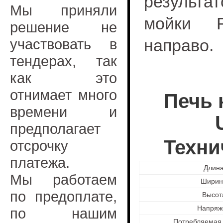
результа
Мы приняли
мойки R
решение не
участвовать в
направо.
тендерах, так
как это
отнимает много
Печь 
времени и
предполагает
Техни
отсрочку
платежа.
Длина
Мы работаем
Ширина
по предоплате,
Высота
Напряже
по нашим
Потребляемая 