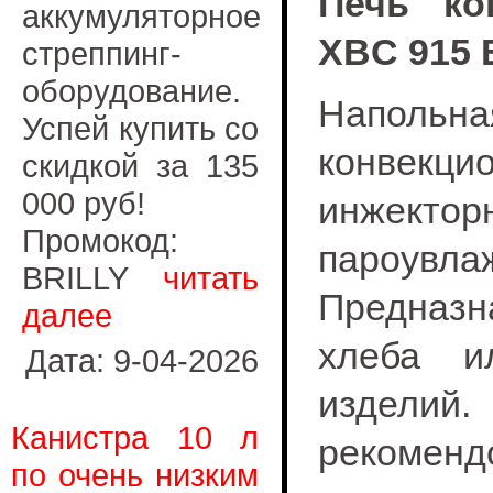
Печь ко
аккумуляторное
XBC 915 
стреппинг-
оборудование.
Напол
Успей купить со
конвек
скидкой за 135
000 руб!
инжек
Промокод:
пароувла
BRILLY
читать
Предназн
далее
хлеба и
Дата: 9-04-2026
издели
Канистра 10 л
рекоменд
по очень низким