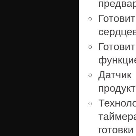
предвар
Готови
сердце
Готови
функци
Датчик
продукт
Техноло
тайме
готовки