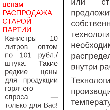
или ст
ценам —
предло
РАСПРОДАЖА
СТАРОЙ
собственн
ПАРТИИ
технол
Канистры 10
необхо
литров оптом
по 101 рубл./
распред
штука. Такие
внутри ра
редкие цены
Техноло
для продукции
горячего
производи
спроса —
темпера
только для Вас!