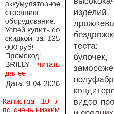
высокок
аккумуляторное
изде
стреппинг-
оборудование.
дрожж
Успей купить со
бездрожж
скидкой за 135
теста: 
000 руб!
Промокод:
булочек
BRILLY
читать
замороже
далее
полуфа
Дата: 9-04-2026
кондитер
видов про
Канистра 10 л
по очень низким
и средних