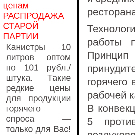
ценам —
ресторана
РАСПРОДАЖА
СТАРОЙ
Технологи
ПАРТИИ
работы п
Канистры 10
Принцип
литров оптом
по 101 рубл./
принуд
штука. Такие
горячего 
редкие цены
рабочей 
для продукции
В конвекц
горячего
спроса —
5 проти
только для Вас!
воздухов