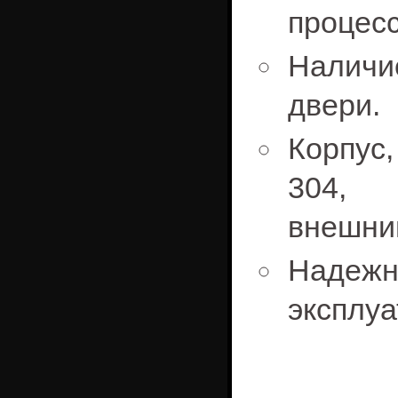
процес
Наличи
двери.
Корпус
304, 
внешни
Наде
эксплуа