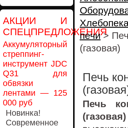
Оборудов
АКЦИИ И
Хлебопек
СПЕЦПРЕДЛОЖЕНИЯ
печи
>
Печ
Аккумуляторный
(газовая)
стреппинг-
инструмент JDC
Q31 для
Печь ко
обвязки
(газовая
лентами — 125
000 руб
Печь ко
Новинка!
(газовая)
Современное