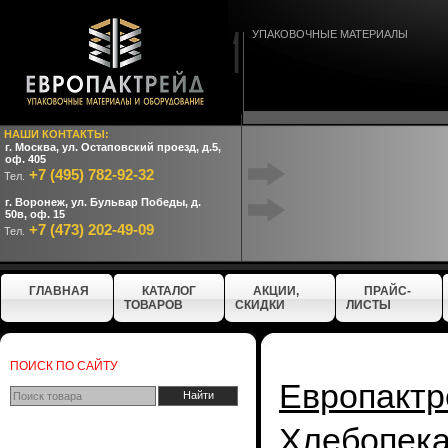
УПАКОВОЧНЫЕ МАТЕРИАЛЫ
НАШИ КОНТАКТЫ:
г. Москва, ул. Остаповский проезд, д.5,
оф. 405
+7 (495) 782-92-32
Тел.
г. Воронеж, ул. Бульвар Победы, д.
50в, оф. 15
+7 (473) 202-49-09
Тел.
ГЛАВНАЯ
КАТАЛОГ
АКЦИИ,
ПРАЙС-
ТОВАРОВ
СКИДКИ
ЛИСТЫ
ПОИСК ПО САЙТУ
Европактр
Хлебопе