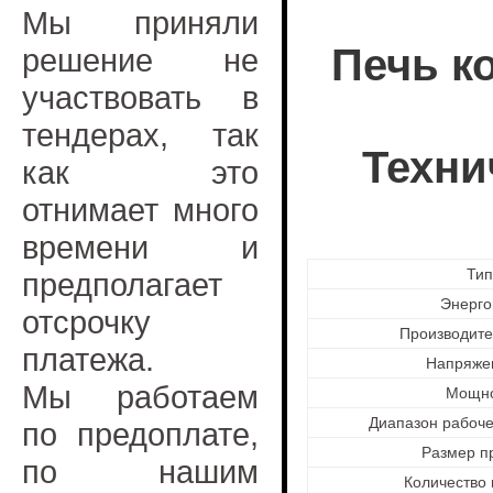
Мы приняли
Печь к
решение не
участвовать в
тендерах, так
Техни
как это
отнимает много
времени и
Тип
предполагает
Энерго
отсрочку
Производител
платежа.
Напряжен
Мы работаем
Мощно
Диапазон рабоче
по предоплате,
Размер п
по нашим
Количество 