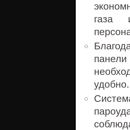
эконом
газа 
персон
Благо
панел
необхо
удобно.
Систе
пароу
собл