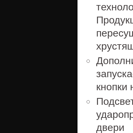
техно
Прод
пересу
хрустящ
Допол
запуск
кнопки 
Подсве
удароп
двери