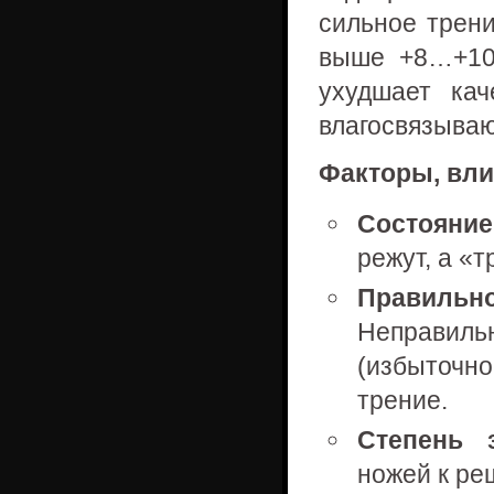
сильное трени
выше +8…+10°
ухудшает кач
влагосвязываю
Факторы, вли
Состояни
режут, а «
Правиль
Неправил
(избыточн
трение.
Степень з
ножей к ре