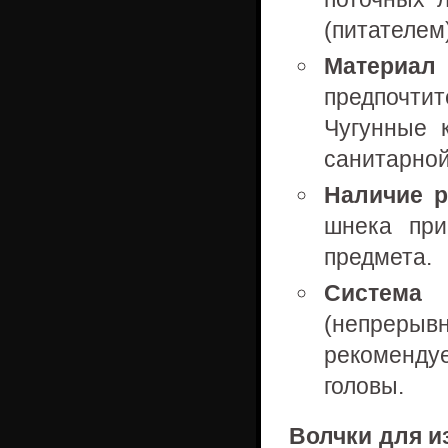
(питателем)
Материал
предпочт
Чугунные 
санитарной
Наличие р
шнека при
предмета.
Система 
(непреры
рекомендуе
головы.
Волчки для и