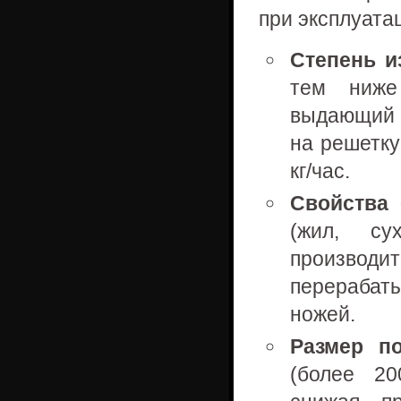
при эксплуата
Степень и
тем ниже 
выдающий 2
на решетку
кг/час.
Свойства 
(жил, су
произво
перераба
ножей.
Размер п
(более 20