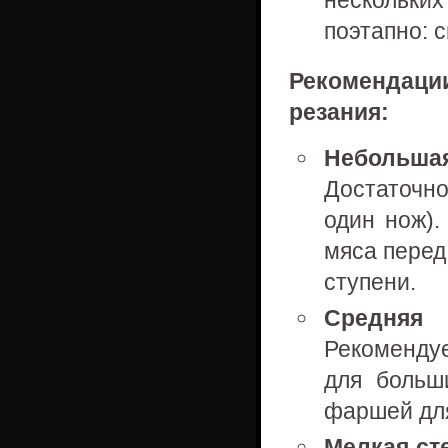
нескольк
поэтапно: с
Рекомендац
резания:
Небольша
Достаточно
один нож).
мяса перед
ступени.
Средняя
Рекоменду
для больши
фаршей для
Мелкая сте