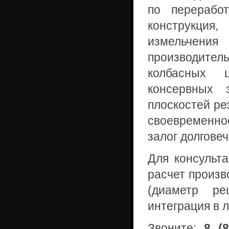
по перерабо
конструкци
измельчения
производит
колбасных 
консервных 
плоскостей ре
своевременн
залог долгове
Для консульт
расчет произв
(диаметр ре
интеграция в 
Звоните:
8 (8