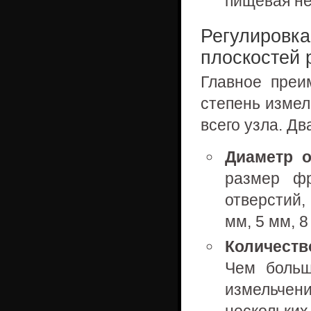
пищевая не
Регулировка
плоскостей 
Главное преи
степень измел
всего узла. Д
Диаметр о
размер ф
отверстий,
мм, 5 мм, 8
Количеств
Чем больш
измельче