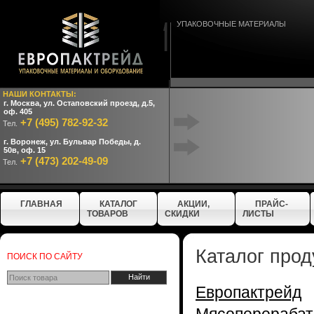
УПАКОВОЧНЫЕ МАТЕРИАЛЫ
НАШИ КОНТАКТЫ:
г. Москва, ул. Остаповский проезд, д.5,
оф. 405
+7 (495) 782-92-32
Тел.
г. Воронеж, ул. Бульвар Победы, д.
50в, оф. 15
+7 (473) 202-49-09
Тел.
ГЛАВНАЯ
КАТАЛОГ
АКЦИИ,
ПРАЙС-
ТОВАРОВ
СКИДКИ
ЛИСТЫ
Каталог прод
ПОИСК ПО САЙТУ
Европактрейд