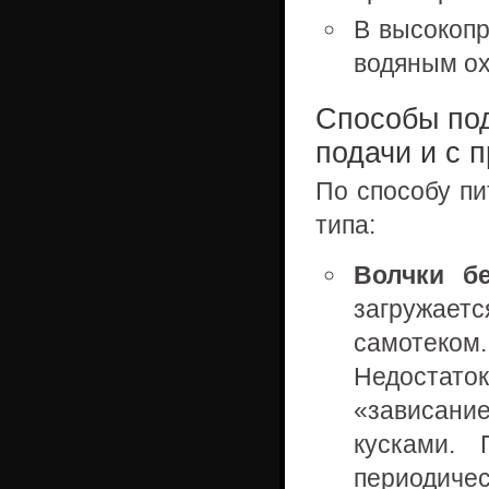
В высокопр
водяным ох
Способы под
подачи и с 
По способу пи
типа:
Волчки б
загружае
самотеком
Недостат
«зависани
кусками. 
периодичес