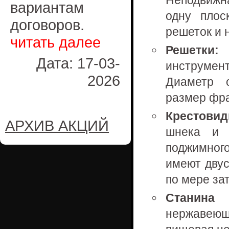
Неподвижн
вариантам
одну плос
договоров.
решеток и 
читать далее
Решетки:
И
Дата: 17-03-
инструмен
2026
Диаметр о
размер фра
Крестови
АРХИВ АКЦИЙ
шнека и 
поджимног
имеют двус
по мере за
Станина 
нержавею