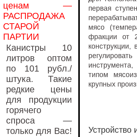
ценам —
первая ступе
РАСПРОДАЖА
перерабатыва
СТАРОЙ
мясо (темпе
ПАРТИИ
фракции от 
конструкции,
Канистры 10
регулироват
литров оптом
инструмента
по 101 рубл./
типом мясои
штука. Такие
крупных произ
редкие цены
для продукции
горячего
спроса —
Устройство 
только для Вас!