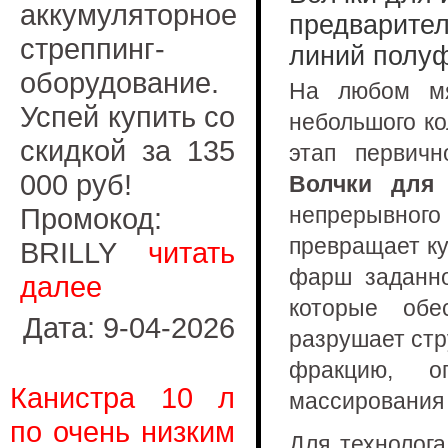
аккумуляторное
предварител
стреппинг-
линий полу
оборудование.
На любом мя
Успей купить со
небольшого ко
скидкой за 135
этап первичн
000 руб!
Волчки для 
Промокод:
непрерывного
превращает ку
BRILLY
читать
фарш заданно
далее
которые обе
Дата: 9-04-2026
разрушает стр
фракцию, о
Канистра 10 л
массирования
по очень низким
Для технолога