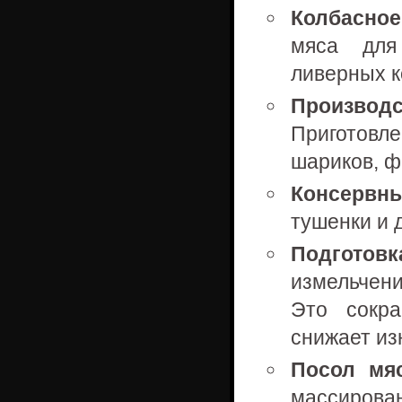
Колбасное
мяса для 
ливерных к
Произво
Приготовл
шариков, ф
Консервн
тушенки и 
Подготовк
измельчени
Это сокр
снижает из
Посол мяс
массирован