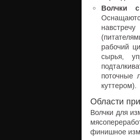
Волчки с
Оснащаю
навстречу
(питателя
рабочий ц
сырья, у
подталкива
поточные л
куттером).
Области при
Волчки для из
мясоперерабо
финишное изм