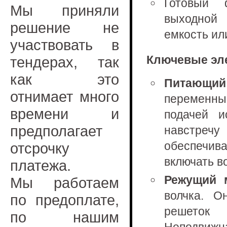
Готовый 
Мы приняли
выходной 
решение не
емкость ил
участвовать в
Ключевые эле
тендерах, так
как это
Питающий
отнимает много
переменным
времени и
подачей и
предполагает
навстречу
обеспечив
отсрочку
включать в
платежа.
Режущий м
Мы работаем
волчка. О
по предоплате,
решеток 
по нашим