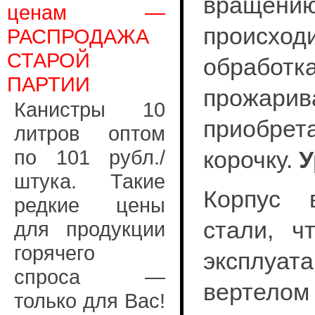
вращени
ценам —
происхо
РАСПРОДАЖА
СТАРОЙ
обработка
ПАРТИИ
прожар
Канистры 10
приоб
литров оптом
по 101 рубл./
корочку.
У
штука. Такие
Корпус 
редкие цены
стали, ч
для продукции
горячего
эксплуат
спроса —
вертело
только для Вас!