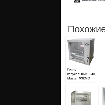
Похожие
Гриль
карусельный Grill
Master Ф3КМЭ