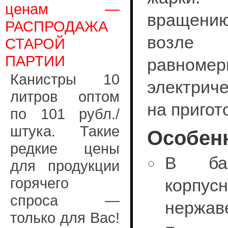
ценам —
вращению
РАСПРОДАЖА
возле Т
СТАРОЙ
ПАРТИИ
равномер
Канистры 10
электрич
литров оптом
на пригот
по 101 рубл./
штука. Такие
Особен
редкие цены
В баз
для продукции
горячего
корпус
спроса —
нержав
только для Вас!