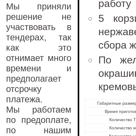
работу
Мы приняли
решение не
5 корз
участвовать в
нержа
тендерах, так
сбора 
как это
отнимает много
По жел
времени и
окраш
предполагает
кремовы
отсрочку
платежа.
Габаритные разме
Мы работаем
Время пригото
по предоплате,
Количество 
по нашим
Количество к