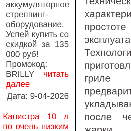
техничес
аккумуляторное
характер
стреппинг-
оборудование.
простоте
Успей купить со
эксплуата
скидкой за 135
Технолог
000 руб!
Промокод:
пригото
BRILLY
читать
гриле
далее
предвари
Дата: 9-04-2026
укладыв
после ч
Канистра 10 л
по очень низким
жарки. 