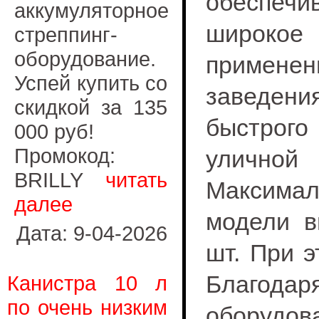
обеспеч
аккумуляторное
широкое
стреппинг-
оборудование.
приме
Успей купить со
заведени
скидкой за 135
быстрого
000 руб!
Промокод:
уличной 
BRILLY
читать
Максима
далее
модели в
Дата: 9-04-2026
шт. При э
Благода
Канистра 10 л
по очень низким
оборудова