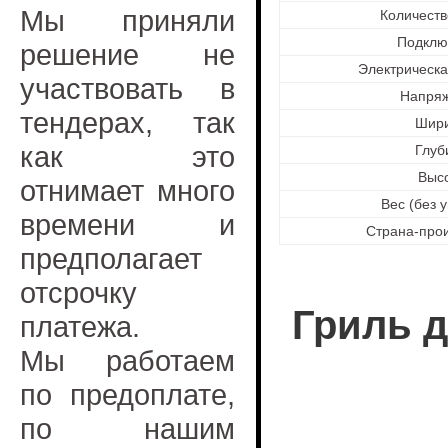
Мы приняли
Количест
Подклю
решение не
Электрическ
участвовать в
Напря
тендерах, так
Шир
как это
Глуб
Выс
отнимает много
Вес (без 
времени и
Страна-про
предполагает
отсрочку
Гриль д
платежа.
Мы работаем
по предоплате,
по нашим