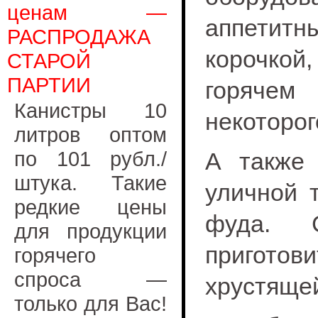
ценам —
аппетит
РАСПРОДАЖА
корочкой
СТАРОЙ
ПАРТИИ
горячем
Канистры 10
некоторо
литров оптом
по 101 рубл./
А также 
штука. Такие
уличной 
редкие цены
фуда. 
для продукции
приготов
горячего
спроса —
хрустящей
только для Вас!