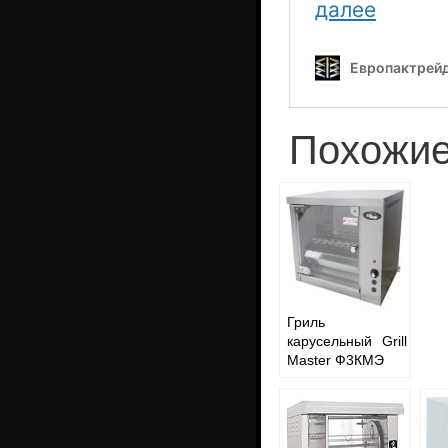
Похожие
Гриль
карусельный Grill
Master Ф3КМЭ