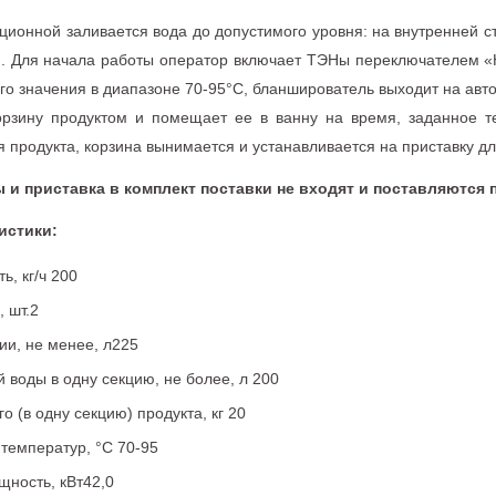
кционной заливается вода до допустимого уровня: на внутренней 
. Для начала работы оператор включает ТЭНы переключателем «
ого значения в диапазоне 70-95°С, бланширователь выходит на ав
орзину продуктом и помещает ее в ванну на время, заданное те
 продукта, корзина вынимается и устанавливается на приставку дл
 и приставка в комплект поставки не входят и
поставляются п
истики:
ь, кг/ч 200
, шт.2
ии, не менее, л225
воды в одну секцию, не более, л 200
о (в одну секцию) продукта, кг 20
температур, °С 70-95
щность, кВт42,0