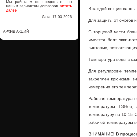
Мы работаем по предоплате, по
нашим вариантам договоров.
читать
В каждой секции ванны 
далее
Дата: 17-03-2026
Для защиты от ожогов 
АРХИВ АКЦИЙ
С торцевой части блан
имеется болт экви-по
винтовых, позволяющих 
Температура воды в каж
Для регулировки темпе
закреплен крючками вн
измерения его темпера
Рабочая температура в
температуры ТЭНов, 
температуру на 10-15°
рабочей температуры в
ВНИМАНИЕ! В процесс