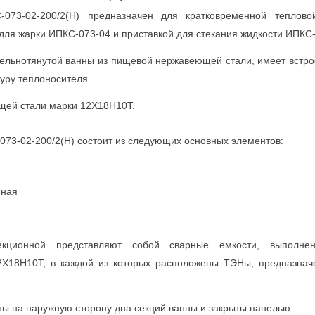
-073-02-200/2(Н) предназначен для кратковременной теплов
для жарки ИПКС-073-04 и приставкой для стекания жидкости ИПКС-
цельнотянутой ванны из пищевой нержавеющей стали, имеет встр
уру теплоносителя.
щей стали марки 12Х18Н10Т.
73-02-200/2(Н) состоит из следующих основных элементов:
нная
екционной представляют собой сварные емкости, выполн
Х18Н10Т, в каждой из которых расположены ТЭНы, предназнач
 на наружную сторону дна секций ванны и закрыты панелью.