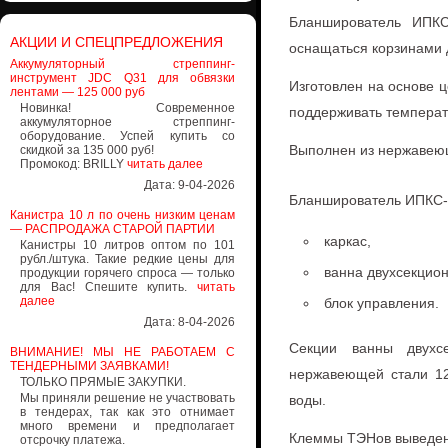
Бланширователь ИПКС
АКЦИИ И СПЕЦПРЕДЛОЖЕНИЯ
оснащаться корзинами 
Аккумуляторный стреппинг-
инструмент JDC Q31 для обвязки
Изготовлен на основе 
лентами — 125 000 руб
Новинка! Современное
поддерживать температ
аккумуляторное стреппинг-
оборудование. Успей купить со
Выполнен из нержавею
скидкой за 135 000 руб!
Промокод: BRILLY
читать далее
Дата: 9-04-2026
Бланширователь ИПКС-0
Канистра 10 л по очень низким ценам
— РАСПРОДАЖА СТАРОЙ ПАРТИИ
каркас,
Канистры 10 литров оптом по 101
рубл./штука. Такие редкие цены для
ванна двухсекцио
продукции горячего спроса — только
для Вас! Спешите купить.
читать
далее
блок управления.
Дата: 8-04-2026
Секции ванны двухс
ВНИМАНИЕ! МЫ НЕ РАБОТАЕМ С
ТЕНДЕРНЫМИ ЗАЯВКАМИ!
нержавеющей стали 12
ТОЛЬКО ПРЯМЫЕ ЗАКУПКИ.
Мы приняли решение не участвовать
воды.
в тендерах, так как это отнимает
много времени и предполагает
Клеммы ТЭНов выведены
отсрочку платежа.