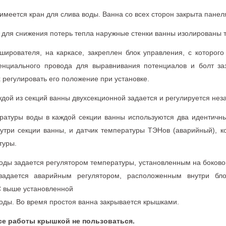
имеется кран для слива воды. Ванна со всех сторон закрыта панел
и для снижения потерь тепла наружные стенки ванны изолированы
ширователя, на каркасе, закреплен блок управления, с которог
тенциального провода для выравнивания потенциалов и болт з
регулировать его положение при установке.
дой из секций ванны двухсекционной задается и регулируется нез
ратуры воды в каждой секции ванны используются два идентичны
утри секции ванны, и датчик температуры ТЭНов (аварийный), к
туры.
оды задается регулятором температуры, установленным на боково
задается аварийным регулятором, расположенным внутри бло
С выше установленной
оды. Во время простоя ванна закрывается крышками.
е работы крышкой не пользоваться.