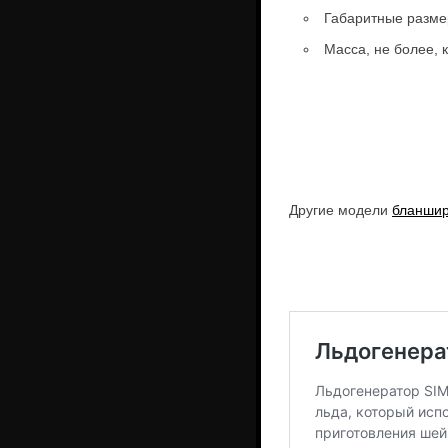
Габаритные размер
Масса, не более, к
Другие модели
бланшир