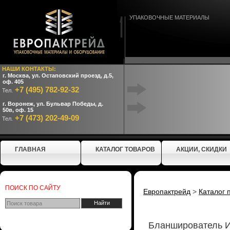
УПАКОВОЧНЫЕ МАТЕРИАЛЫ
НАШИ КОНТАКТЫ:
г. Москва, ул. Остаповский проезд, д.5,
оф. 405
+7 (495) 782-92-32
Тел.
г. Воронеж, ул. Бульвар Победы, д.
50в, оф. 15
+7 (473) 202-49-09
Тел.
ГЛАВНАЯ
КАТАЛОГ ТОВАРОВ
АКЦИИ, СКИДКИ
ПОИСК ПО САЙТУ
Европактрейд
>
Каталог 
Бланширователь И