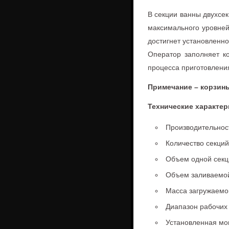
В секции ванны двухсе
максимального уровней
достигнет установленн
Оператор заполняет к
процесса приготовления
Примечание – корзины
Технические характер
Производительност
Количество секций
Объем одной секц
Объем заливаемой 
Масса загружаемог
Диапазон рабочих 
Установленная мо