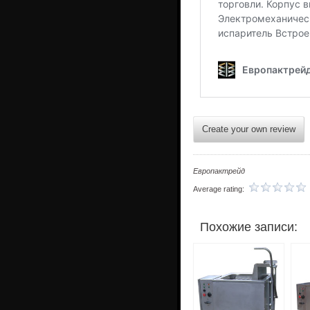
Create your own review
Европактрейд
Average rating:
Похожие записи: