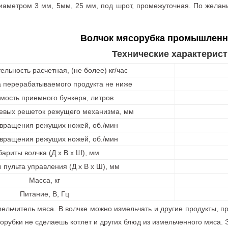
иаметром 3 мм, 5мм, 25 мм, под шрот, промежуточная. По желан
Волчок мясорубка промышленна
Технические характерист
ельность расчетная, (не более) кг/час
 перерабатываемого продукта не ниже
мость приемного бункера, литров
евых решеток режущего механизма, мм
 вращения режущих ножей, об./мин
 вращения режущих ножей, об./мин
бариты волчка (Д х В х Ш), мм
 пульта управления (Д х В х Ш), мм
Масса, кг
Питание, В, Гц
ельчитель мяса. В волчке можно измельчать и другие продукты, п
сорубки не сделаешь котлет и других блюд из измельченного мяса.