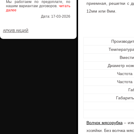
Мы работаем по предоплате, по
приемная, решетки с д
нашим вариантам договоров.
читать
далее
12мм или 8мм.
Дата: 17-03-2026
АРХИВ АКЦИЙ
Производит
Температура
Вмести
Диаметр нож
Частота
Частота
Га
Габариты
Волчок мясорубка
– изм
хозяйки. Без волчка мя