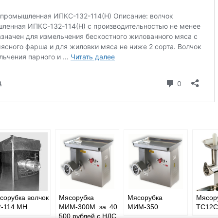
сорубка волчок
Мясорубка
Мясорубка
Мясор
2-114 МН
МИМ-300М за 40
МИМ-350
TC12C
500 рублей с НДС