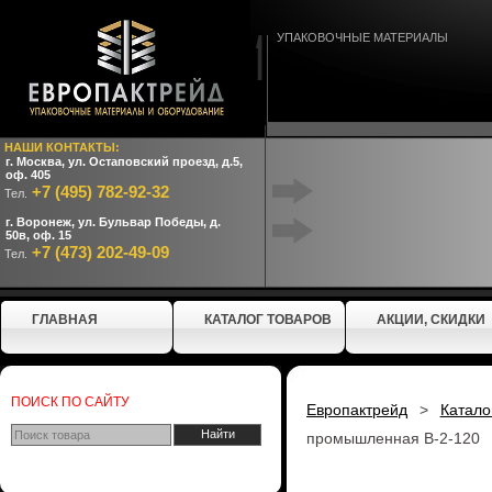
УПАКОВОЧНЫЕ МАТЕРИАЛЫ
НАШИ КОНТАКТЫ:
г. Москва, ул. Остаповский проезд, д.5,
оф. 405
+7 (495) 782-92-32
Тел.
г. Воронеж, ул. Бульвар Победы, д.
50в, оф. 15
+7 (473) 202-49-09
Тел.
ГЛАВНАЯ
КАТАЛОГ ТОВАРОВ
АКЦИИ, СКИДКИ
ПОИСК ПО САЙТУ
Европактрейд
>
Катало
промышленная В-2-120