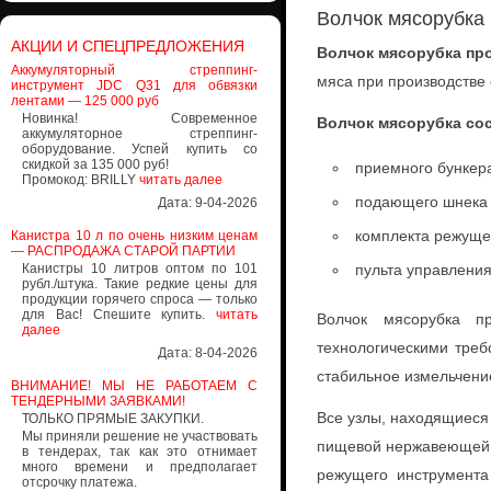
Волчок мясорубка
АКЦИИ И СПЕЦПРЕДЛОЖЕНИЯ
Волчок мясорубка пр
Аккумуляторный стреппинг-
мяса при производстве
инструмент JDC Q31 для обвязки
лентами — 125 000 руб
Новинка! Современное
Волчок мясорубка сос
аккумуляторное стреппинг-
оборудование. Успей купить со
скидкой за 135 000 руб!
приемного бункера
Промокод: BRILLY
читать далее
подающего шнека
Дата: 9-04-2026
комплекта режущ
Канистра 10 л по очень низким ценам
— РАСПРОДАЖА СТАРОЙ ПАРТИИ
Канистры 10 литров оптом по 101
пульта управлени
рубл./штука. Такие редкие цены для
продукции горячего спроса — только
для Вас! Спешите купить.
читать
Волчок мясорубка п
далее
технологическими треб
Дата: 8-04-2026
стабильное измельчение
ВНИМАНИЕ! МЫ НЕ РАБОТАЕМ С
ТЕНДЕРНЫМИ ЗАЯВКАМИ!
Все узлы, находящиеся 
ТОЛЬКО ПРЯМЫЕ ЗАКУПКИ.
Мы приняли решение не участвовать
пищевой нержавеющей с
в тендерах, так как это отнимает
много времени и предполагает
режущего инструмента
отсрочку платежа.