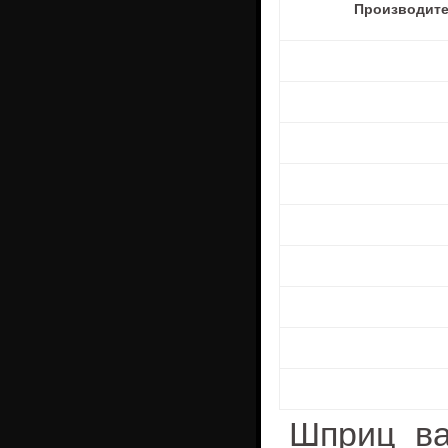
Производит
Шприц ва