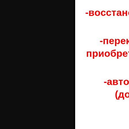
-восста
-пере
приобре
-авт
(д