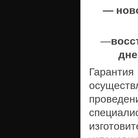
— ново
—
восс
дне
Гаран
осущест
проведе
специа
изготов