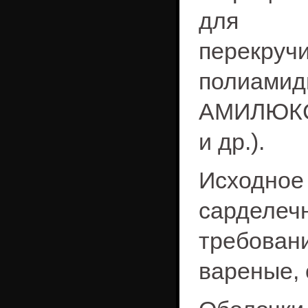
для ав
перекруч
полиами
АМИЛЮКС,
и др.).
Исходно
сардел
требова
вареные, 