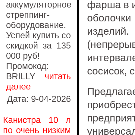
фарша в 
аккумуляторное
стреппинг-
оболочки
оборудование.
изделий.
Успей купить со
(непрер
скидкой за 135
000 руб!
интервал
Промокод:
сосисок, 
BRILLY
читать
далее
Предл
Дата: 9-04-2026
приобр
предприя
Канистра 10 л
по очень низким
универса