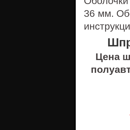
Оболочки
36 мм. Об
инструкци
Шпр
Цена ш
полуав