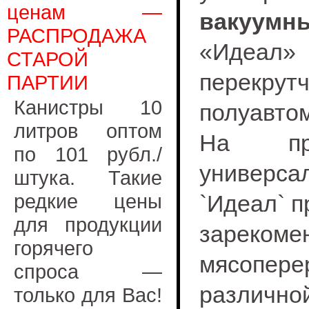
ценам —
вакуумн
РАСПРОДАЖА
«Идеал»
СТАРОЙ
перекрут
ПАРТИИ
Канистры 10
полуавто
литров оптом
На пр
по 101 рубл./
универса
штука. Такие
редкие цены
`Идеал` п
для продукции
зарекоме
горячего
мясопере
спроса —
различно
только для Вас!