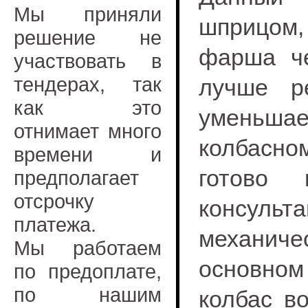
Мы приняли
шприцом
решение не
фарша че
участвовать в
тендерах, так
лучше р
как это
уменьш
отнимает много
колбасно
времени и
готово 
предполагает
отсрочку
консульт
платежа.
механич
Мы работаем
основном 
по предоплате,
по нашим
колбас в