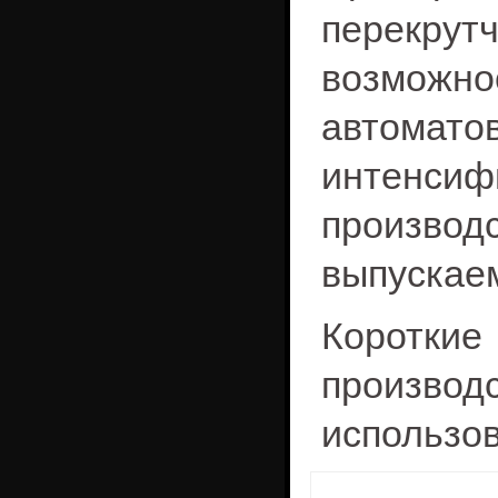
перекру
т
возможно
автомато
интенсиф
произво
выпускае
Коротки
производ
использо