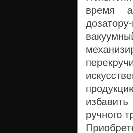
время
а
дозатору-
вакуумны
механ
перекруч
искусст
продукци
избавить
ручного т
Приобрет