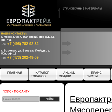
УПАКОВОЧНЫЕ МАТЕРИАЛЫ
НАШИ КОНТАКТЫ:
г. Москва, ул. Остаповский проезд, д.5,
оф. 405
+7 (495) 782-92-32
Тел.
г. Воронеж, ул. Бульвар Победы, д.
50в, оф. 15
+7 (473) 202-49-09
Тел.
ГЛАВНАЯ
КАТАЛОГ
АКЦИИ,
ПРАЙС-
ТОВАРОВ
СКИДКИ
ЛИСТЫ
ПОИСК ПО САЙТУ
Европактр
Мясопере