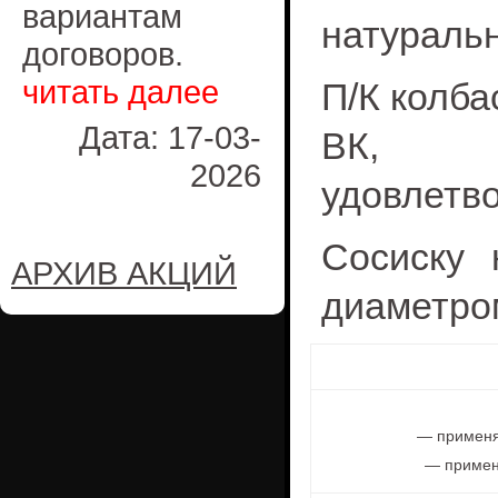
вариантам
натураль
договоров.
читать далее
П/К колба
Дата: 17-03-
ВК, с
2026
удовлетв
Сосиску 
АРХИВ АКЦИЙ
диаметро
— применя
— примен