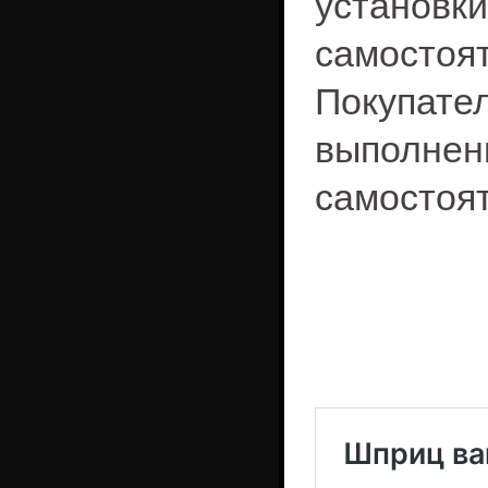
установ
самост
Покупате
выполне
самостоя