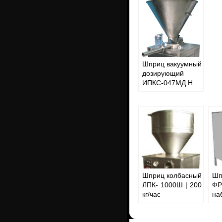
Шприц вакуумный
дозирующий
ИПКС-047МД Н
Шприц колбасный
Шп
ЛПК- 1000Ш | 200
Ф
кг/час
на