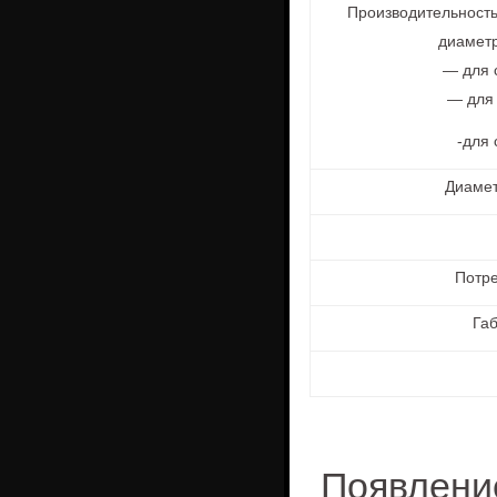
Производительнос
т
диаметр
— для с
— для 
-для 
Диамет
Потре
Га
Появл