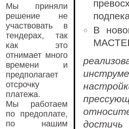
превосх
Мы приняли
подпека
решение не
участвовать в
В ново
тендерах, так
МАСТЕР
как это
отнимает много
реализов
времени и
инструм
предполагает
отсрочку
настройк
платежа.
пресс
Мы работаем
относите
по предоплате,
по нашим
достич