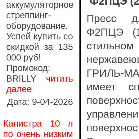
Ф2ПЦЭ (2
аккумуляторное
стреппинг-
Пресс д
оборудование.
Ф2ПЦЭ (
Успей купить со
стильно
скидкой за 135
000 руб!
нержавею
Промокод:
ГРИЛЬ-МА
BRILLY
читать
имеет с
далее
поверх
Дата: 9-04-2026
управл
Канистра 10 л
поверхнос
по очень низким