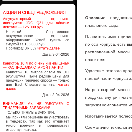
АКЦИИ И СПЕЦПРЕДЛОЖЕНИЯ
Описание
: предназн
Аккумуляторный стреппинг-
инструмент JDC Q31 для обвязки
плавленого сыра.
лентами — 125 000 руб
Новинка! Современное
аккумуляторное стреппинг-
Плавитель имеет цилин
оборудование. Успей купить со
по оси корпуса, есть 
скидкой за 135 000 руб!
Промокод: BRILLY
читать далее
расплавленной массы
Дата: 9-04-2026
плавителя.
Канистра 10 л по очень низким ценам
— РАСПРОДАЖА СТАРОЙ ПАРТИИ
Удаление готового про
Канистры 10 литров оптом по 101
рубл./штука. Такие редкие цены для
нижней части корпуса 
продукции горячего спроса — только
для Вас! Спешите купить.
читать
далее
Нагрев сырной массы 
Дата: 8-04-2026
продукта внутри плав
ВНИМАНИЕ! МЫ НЕ РАБОТАЕМ С
загрузки компонентов и
ТЕНДЕРНЫМИ ЗАЯВКАМИ!
ТОЛЬКО ПРЯМЫЕ ЗАКУПКИ.
Изготавливается полно
Мы приняли решение не участвовать
в тендерах, так как это отнимает
много времени и предполагает
Схематично технологи
отсрочку платежа.