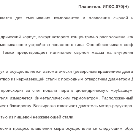
Плавитель ИПКС-070(Н)
ачается для смешивания компонентов и плавления сырной м
дрический корпус, вокруг которого концентрично расположена «п
вымешивающее устройство лопастного типа. Оно обеспечивает э
. Также предотвращает налипание сырной массы на внутренн
дукта осуществляется автоматически (реверсным вращением двиг
затвор из нержавеющей стали с проходным отверстием диаметром 
происходит за счет подачи пара в цилиндрическую «рубашку»
ителя измеряется биметаллическим термометром. Расположенный
меет блокировку. Блокировка отключает двигатель мотор-редуктора
стью из пищевой нержавеющей стали.
ческий процесс плавления сыра осуществляется следующим обр