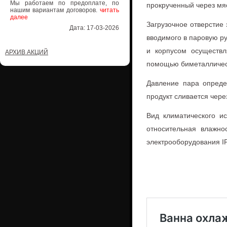
Мы работаем по предоплате, по
прокрученный через мя
нашим вариантам договоров.
читать
далее
Загрузочное отверстие
Дата: 17-03-2026
вводимого в паровую р
и корпусом осуществл
АРХИВ АКЦИЙ
помощью биметалличес
Давление пара опреде
продукт сливается через
Вид климатического и
относительная влажно
электрооборудования I