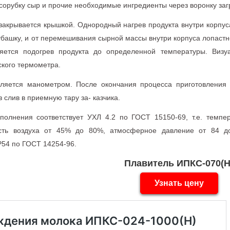
сорубку сыр и прочие необходимые ингредиенты через воронку заг
 закрывается крышкой. Однородный нагрев продукта внутри корпус
убашку, и от перемешивания сырной массы внутри корпуса лопаст
яется подогрев продукта до определенной температуры. Визу
кого термометра.
ляется манометром. После окончания процесса приготовления с
 слив в приемную тару за- казчика.
сполнения соответствует УХЛ 4.2 по ГОСТ 15150-69, т.е. тем
сть воздуха от 45% до 80%, атмосферное давление от 84 до
P54 по ГОСТ 14254-96.
Плавитель ИПКС-070(Н
Узнать цену