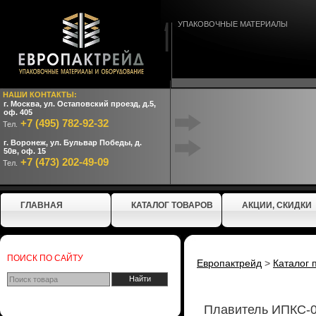
УПАКОВОЧНЫЕ МАТЕРИАЛЫ
НАШИ КОНТАКТЫ:
г. Москва, ул. Остаповский проезд, д.5,
оф. 405
+7 (495) 782-92-32
Тел.
г. Воронеж, ул. Бульвар Победы, д.
50в, оф. 15
+7 (473) 202-49-09
Тел.
ГЛАВНАЯ
КАТАЛОГ ТОВАРОВ
АКЦИИ, СКИДКИ
ПОИСК ПО САЙТУ
Европактрейд
>
Каталог 
Плавитель ИПКС-0