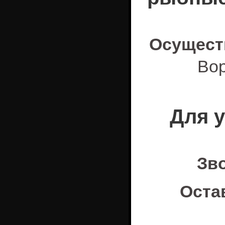
Осущест
Вор
Для 
Зв
Оста