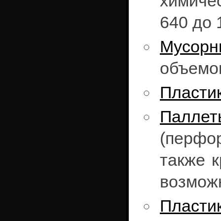
химиче
640 до 
Мусорн
объемом
Пласти
Паллет
(перфо
также 
возможн
Пласти