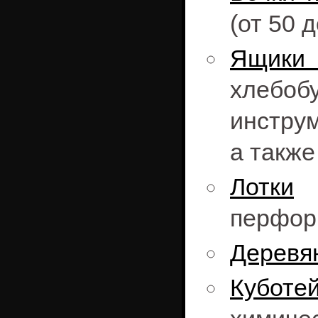
(от 50 
Ящики
хлебоб
инструм
а также
Лотки
о
перфор
Деревя
Куботе