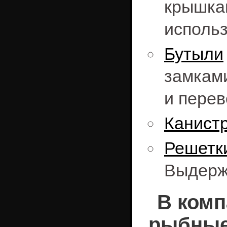
крышка
использ
Бутыли
замкам
и перев
Канист
Решет
Выдержи
В комп
рыбные