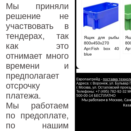
Мы приняли
решение не
участвовать в
тендерах, так
Ящик для рыбы
Ящ
800х450х270
80
как это
Арт.Fish box 40
Ар
отнимает много
blue
времени и
предполагает
Европактрейд -
поставка технол
отсрочку
Адреса: г. Воронеж, ул. Бульвар
г. Москва, ул. Остаповский проезд
Телефоны: +7 (495) 782-92-32 
платежа.
500-00-14 БЕСПЛАТНО
Мы работаем в Москве, Сан
Мы работаем
Каза
по предоплате,
по нашим