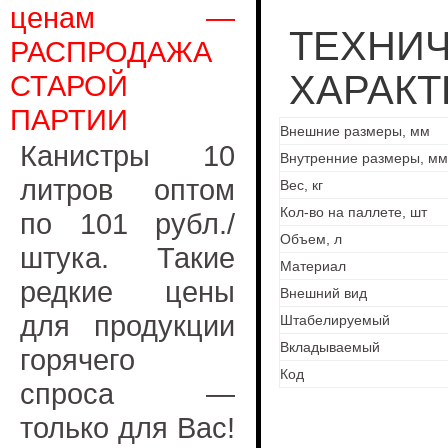
ценам —
ТЕХНИ
РАСПРОДАЖА
ХАРАКТ
СТАРОЙ
ПАРТИИ
Внешние размеры, мм
Канистры 10
Внутренние размеры, мм
литров оптом
Вес, кг
Кол-во на паллете, шт
по 101 рубл./
Объем, л
штука. Такие
Материал
редкие цены
Внешний вид
для продукции
Штабелируемый
Вкладываемый
горячего
Код
спроса —
только для Вас!