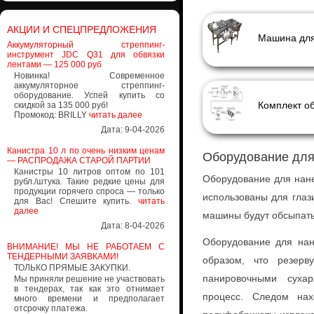
АКЦИИ И СПЕЦПРЕДЛОЖЕНИЯ
Машина для
Аккумуляторный стреппинг-
инструмент JDC Q31 для обвязки
лентами — 125 000 руб
Новинка! Современное
аккумуляторное стреппинг-
оборудование. Успей купить со
Комплект о
скидкой за 135 000 руб!
Промокод: BRILLY
читать далее
Дата: 9-04-2026
Канистра 10 л по очень низким ценам
Оборудование для
— РАСПРОДАЖА СТАРОЙ ПАРТИИ
Канистры 10 литров оптом по 101
Оборудование для нан
рубл./штука. Такие редкие цены для
продукции горячего спроса — только
использованы для глаз
для Вас! Спешите купить.
читать
далее
машины будут обсыпать 
Дата: 8-04-2026
Оборудование для нан
ВНИМАНИЕ! МЫ НЕ РАБОТАЕМ С
ТЕНДЕРНЫМИ ЗАЯВКАМИ!
образом, что резер
ТОЛЬКО ПРЯМЫЕ ЗАКУПКИ.
панировочными сухар
Мы приняли решение не участвовать
в тендерах, так как это отнимает
процесс. Следом на
много времени и предполагает
отсрочку платежа.