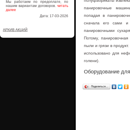
полуфабрикаты извлека
Мы работаем по предоплате, по
нашим вариантам договоров.
читать
панировочные машин
далее
попадая в панировочн
Дата: 17-03-2026
сначала его сами и 
АРХИВ АКЦИЙ
панировочными сухаря
Потому, панировочная
пыли и грязи в продукт
использовано для нефо
голени).
Оборудование для
Поделиться…