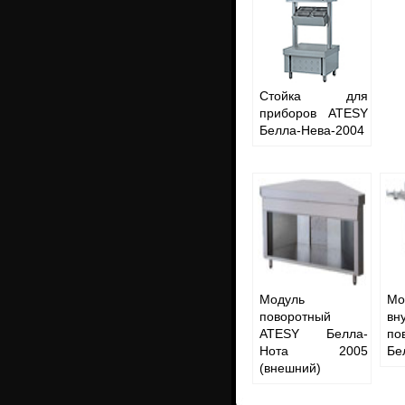
Стойка для
приборов ATESY
Белла-Нева-2004
Модуль
Мо
поворотный
вн
ATESY Белла-
по
Нота 2005
Бе
(внешний)