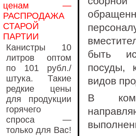
сборной 
ценам —
обраще
РАСПРОДАЖА
СТАРОЙ
персона
ПАРТИИ
вместите
Канистры 10
быть ис
литров оптом
посуды, 
по 101 рубл./
штука. Такие
видов про
редкие цены
В комп
для продукции
горячего
направ
спроса —
выполнен
только для Вас!