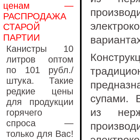
ценам —
произво
РАСПРОДАЖА
электро
СТАРОЙ
ПАРТИИ
вариантах
Канистры 10
Констр
литров оптом
по 101 рубл./
традиц
штука. Такие
предназна
редкие цены
супами. 
для продукции
из нерж
горячего
спроса —
произво
только для Вас!
электрок