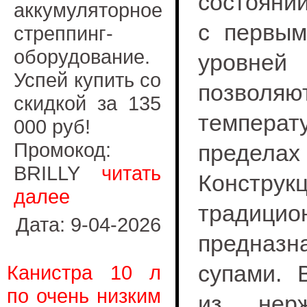
состоянии
аккумуляторное
с первым
стреппинг-
оборудование.
уровне
Успей купить со
позволя
скидкой за 135
температ
000 руб!
Промокод:
преде
BRILLY
читать
Констр
далее
традиц
Дата: 9-04-2026
предназна
супами. 
Канистра 10 л
по очень низким
из нерж