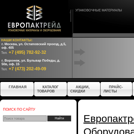
УПАКОВОЧНЫЕ МАТЕРИАЛЫ
НАШИ КОНТАКТЫ:
г. Москва, ул. Остаповский проезд, д.5,
оф. 405
+7 (495) 782-92-32
Тел.
г. Воронеж, ул. Бульвар Победы, д.
50в, оф. 15
+7 (473) 202-49-09
Тел.
ГЛАВНАЯ
КАТАЛОГ
АКЦИИ,
ПРАЙС-
ТОВАРОВ
СКИДКИ
ЛИСТЫ
ПОИСК ПО САЙТУ
Европактр
Оборудов