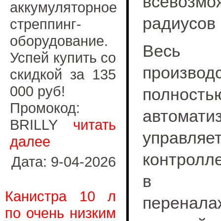
всевозмо
аккумуляторное
радиусов 
стреппинг-
оборудование.
Весь 
Успей купить со
производ
скидкой за 135
000 руб!
полность
Промокод:
автомати
BRILLY
читать
управ
далее
контролл
Дата: 9-04-2026
в экс
Канистра 10 л
перенал
по очень низким