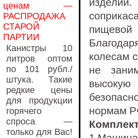
изделий
ценам —
соприкас
РАСПРОДАЖА
СТАРОЙ
пищево
ПАРТИИ
Благода
Канистры 10
колесам с
литров оптом
по 101 рубл./
не зани
штука. Такие
высоку
редкие цены
безопас
для продукции
нормам Р
горячего
спроса —
Комплек
только для Вас!
1.Машина