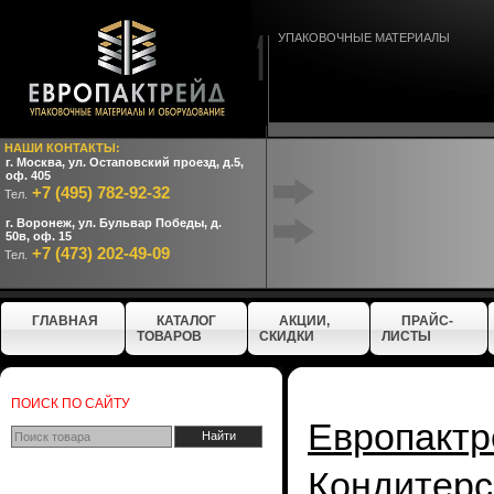
УПАКОВОЧНЫЕ МАТЕРИАЛЫ
НАШИ КОНТАКТЫ:
г. Москва, ул. Остаповский проезд, д.5,
оф. 405
+7 (495) 782-92-32
Тел.
г. Воронеж, ул. Бульвар Победы, д.
50в, оф. 15
+7 (473) 202-49-09
Тел.
ГЛАВНАЯ
КАТАЛОГ
АКЦИИ,
ПРАЙС-
ТОВАРОВ
СКИДКИ
ЛИСТЫ
ПОИСК ПО САЙТУ
Европактр
Кондите