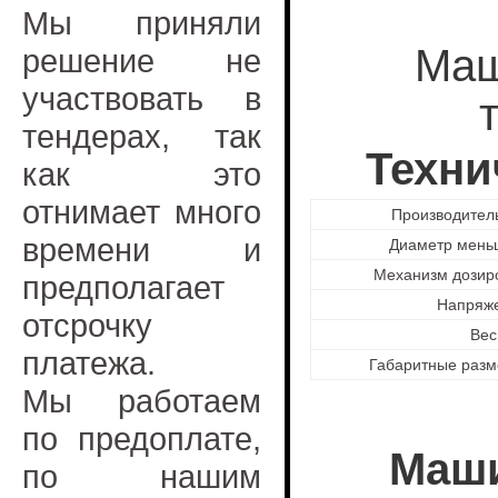
Мы приняли
Маш
решение не
участвовать в
тендерах, так
Техни
как это
отнимает много
Производитель
времени и
Диаметр меньш
Механизм дозиро
предполагает
Напряже
отсрочку
Вес,
платежа.
Габаритные разм
Мы работаем
по предоплате,
Маши
по нашим