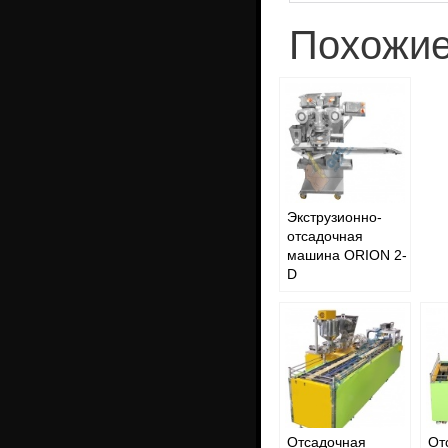
Похожие
Экструзионно-
отсадочная
машина ORION 2-
D
Отсадочная
От