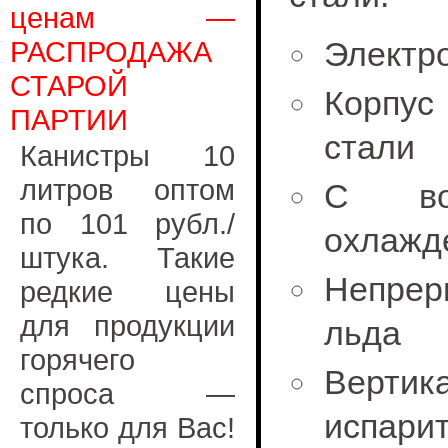
ценам —
РАСПРОДАЖА
Электр
СТАРОЙ
Корпус
ПАРТИИ
стали
Канистры 10
литров оптом
С во
по 101 рубл./
охлажд
штука. Такие
Непрер
редкие цены
для продукции
льда
горячего
Верти
спроса —
испари
только для Вас!