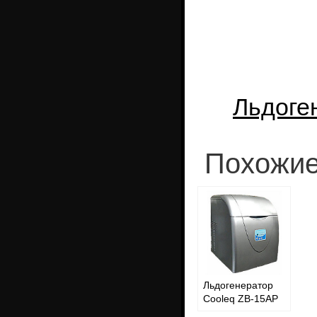
Льдоге
Похожие
Льдогенератор
Cooleq ZB-15AP