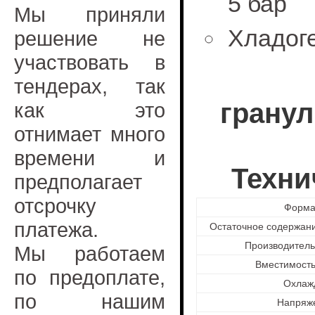
5 бар
Мы приняли
Хладог
решение не
участвовать в
тендерах, так
гранул
как это
отнимает много
времени и
Техни
предполагает
отсрочку
Форма
платежа.
Остаточное содержани
Производительн
Мы работаем
Вместимость 
по предоплате,
Охлаж
по нашим
Напряже