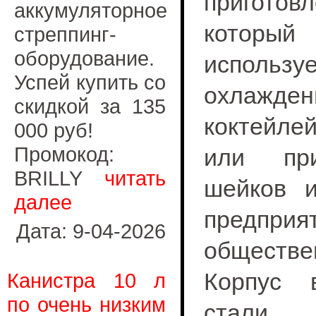
приготов
аккумуляторное
который
стреппинг-
оборудование.
использ
Успей купить со
охлажден
скидкой за 135
коктейлей
000 руб!
Промокод:
или при
BRILLY
читать
шейков 
далее
предприя
Дата: 9-04-2026
обществе
Корпус 
Канистра 10 л
по очень низким
стали.