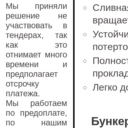
Мы приняли
Сливна
решение не
вращает
участвовать в
Устойч
тендерах, так
как это
потерт
отнимает много
Полно
времени и
прокла
предполагает
отсрочку
Легко 
платежа.
Мы работаем
по предоплате,
Бунке
по нашим