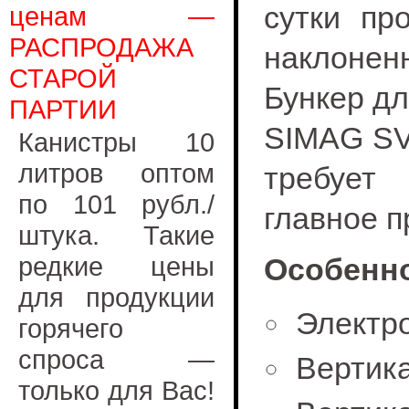
сутки пр
ценам —
РАСПРОДАЖА
наклонен
СТАРОЙ
Бункер дл
ПАРТИИ
SIMAG SV 
Канистры 10
литров оптом
требует
по 101 рубл./
главное п
штука. Такие
редкие цены
Особенно
для продукции
Электр
горячего
спроса —
Вертик
только для Вас!