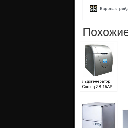
Похожие
Льдогенератор
Cooleq ZB-15AP