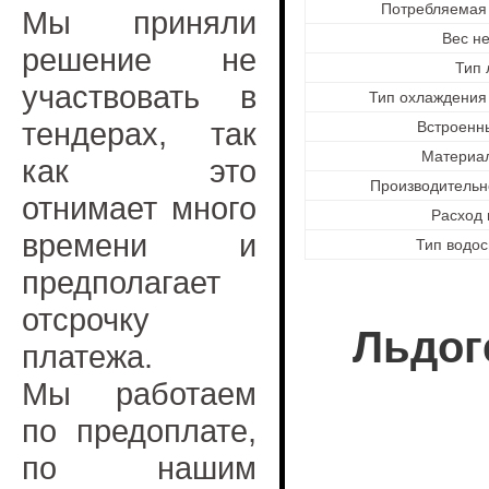
Потребляемая 
Мы приняли
Вес не
решение не
Тип 
участвовать в
Тип охлаждения
тендерах, так
Встроенн
Материал
как это
Производительнос
отнимает много
Расход 
времени и
Тип водо
предполагает
отсрочку
Льдог
платежа.
Мы работаем
по предоплате,
по нашим