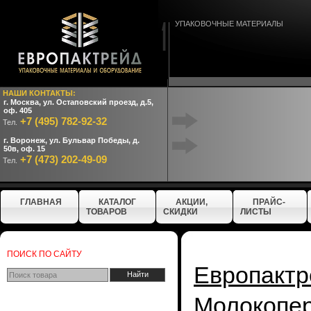
УПАКОВОЧНЫЕ МАТЕРИАЛЫ
НАШИ КОНТАКТЫ:
г. Москва, ул. Остаповский проезд, д.5,
оф. 405
+7 (495) 782-92-32
Тел.
г. Воронеж, ул. Бульвар Победы, д.
50в, оф. 15
+7 (473) 202-49-09
Тел.
ГЛАВНАЯ
КАТАЛОГ
АКЦИИ,
ПРАЙС-
ТОВАРОВ
СКИДКИ
ЛИСТЫ
ПОИСК ПО САЙТУ
Европактр
Молокопе