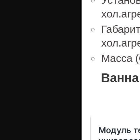
Устан
хол.агр
Габа
хол.агр
Масса (
Ванна