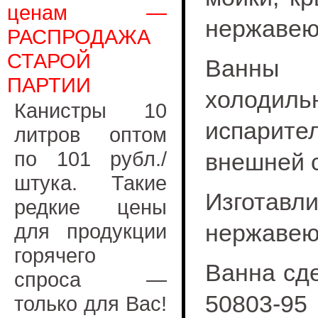
ценам —
нержавею
РАСПРОДАЖА
СТАРОЙ
Ванны к
ПАРТИИ
холодил
Канистры 10
испарите
литров оптом
по 101 рубл./
внешней с
штука. Такие
Изгота
редкие цены
для продукции
нержавею
горячего
Ванна сде
спроса —
50803-9
только для Вас!