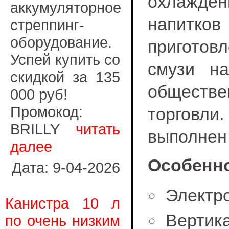
охлажден
аккумуляторное
напи
стреппинг-
оборудование.
приготов
Успей купить со
смузи на
скидкой за 135
обществе
000 руб!
Промокод:
торгов
BRILLY
читать
выполнен
далее
Особенно
Дата: 9-04-2026
Электр
Канистра 10 л
Вертик
по очень низким