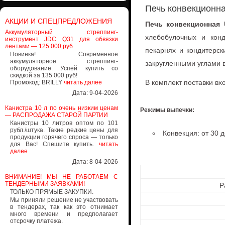
Печь конвекционн
АКЦИИ И СПЕЦПРЕДЛОЖЕНИЯ
Печь конвекционная
Аккумуляторный стреппинг-
хлебобулочных и конд
инструмент JDC Q31 для обвязки
лентами — 125 000 руб
пекарнях и кондитерс
Новинка! Современное
аккумуляторное стреппинг-
закругленными углами 
оборудование. Успей купить со
скидкой за 135 000 руб!
В комплект поставки вхо
Промокод: BRILLY
читать далее
Дата: 9-04-2026
Канистра 10 л по очень низким ценам
Режимы выпечки:
— РАСПРОДАЖА СТАРОЙ ПАРТИИ
Канистры 10 литров оптом по 101
рубл./штука. Такие редкие цены для
Конвекция: от 30 д
продукции горячего спроса — только
для Вас! Спешите купить.
читать
далее
Дата: 8-04-2026
ВНИМАНИЕ! МЫ НЕ РАБОТАЕМ С
ТЕНДЕРНЫМИ ЗАЯВКАМИ!
Р
ТОЛЬКО ПРЯМЫЕ ЗАКУПКИ.
Мы приняли решение не участвовать
в тендерах, так как это отнимает
много времени и предполагает
отсрочку платежа.