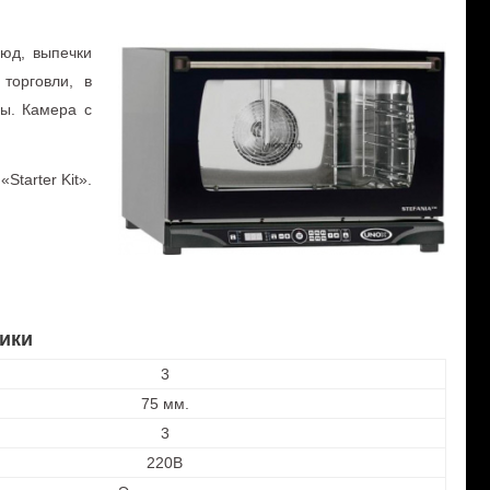
юд, выпечки
торговли, в
пы. Камера с
Starter Kit».
ики
3
75 мм.
3
220В