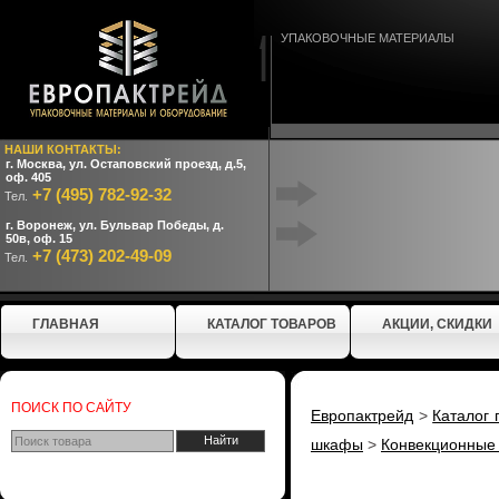
УПАКОВОЧНЫЕ МАТЕРИАЛЫ
НАШИ КОНТАКТЫ:
г. Москва, ул. Остаповский проезд, д.5,
оф. 405
+7 (495) 782-92-32
Тел.
г. Воронеж, ул. Бульвар Победы, д.
50в, оф. 15
+7 (473) 202-49-09
Тел.
ГЛАВНАЯ
КАТАЛОГ ТОВАРОВ
АКЦИИ, СКИДКИ
ПОИСК ПО САЙТУ
Европактрейд
>
Каталог 
шкафы
>
Конвекционные 