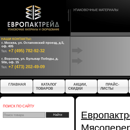
УПАКОВОЧНЫЕ МАТЕРИАЛЫ
НАШИ КОНТАКТЫ:
г. Москва, ул. Остаповский проезд, д.5,
оф. 405
+7 (495) 782-92-32
Тел.
г. Воронеж, ул. Бульвар Победы, д.
50в, оф. 15
+7 (473) 202-49-09
Тел.
ГЛАВНАЯ
КАТАЛОГ
АКЦИИ,
ПРАЙС-
ТОВАРОВ
СКИДКИ
ЛИСТЫ
ПОИСК ПО САЙТУ
Европактр
Мясопере