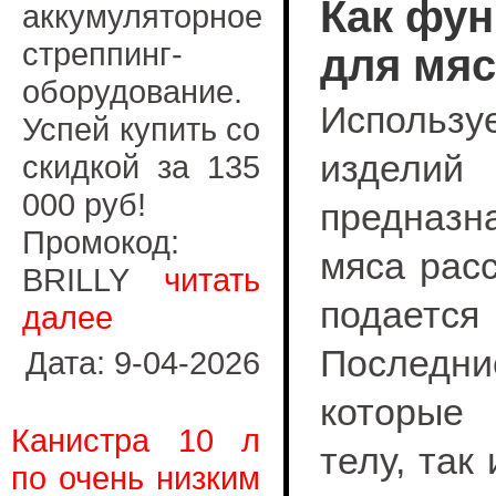
Как фу
аккумуляторное
стреппинг-
для мяс
оборудование.
Использ
Успей купить со
изделий
скидкой за 135
000 руб!
предназн
Промокод:
мяса рас
BRILLY
читать
подает
далее
Последни
Дата: 9-04-2026
которые 
Канистра 10 л
телу, так
по очень низким