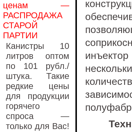
констр
ценам —
РАСПРОДАЖА
обеспеч
СТАРОЙ
позволяющ
ПАРТИИ
соприко
Канистры 10
инъекто
литров оптом
по 101 рубл./
нескольк
штука. Такие
количест
редкие цены
завис
для продукции
горячего
полуфабр
спроса —
Техн
только для Вас!