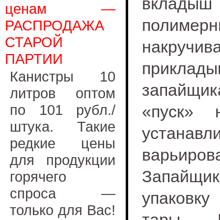
вклады
ценам —
полимер
РАСПРОДАЖА
СТАРОЙ
накруч
ПАРТИИ
приклады
Канистры 10
запайщи
литров оптом
по 101 рубл./
«пуск» 
штука. Такие
устанавл
редкие цены
варьиров
для продукции
Запайщик
горячего
спроса —
упаковку
только для Вас!
тары. 