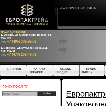
УПАКОВОЧНЫЕ МАТЕРИАЛЫ
НАШИ КОНТАКТЫ:
г. Москва, ул. Остаповский проезд, д.5,
оф. 405
+7 (495) 782-92-32
Тел.
г. Воронеж, ул. Бульвар Победы, д.
50в, оф. 15
+7 (473) 202-49-09
Тел.
ГЛАВНАЯ
КАТАЛОГ
АКЦИИ,
ПРАЙС-
ТОВАРОВ
СКИДКИ
ЛИСТЫ
ПОИСК ПО САЙТУ
Европактр
Упаковочн