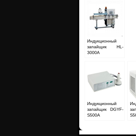
Индукционный
запайщик HL-
3000A
Индукционный
Ин
запайщик DGYF-
за
S500A
S5