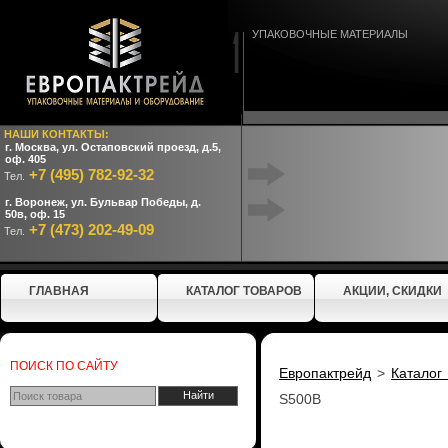
УПАКОВОЧНЫЕ МАТЕРИАЛЫ
НАШИ КОНТАКТЫ:
г. Москва, ул. Остаповский проезд, д.5,
оф. 405
+7 (495) 782-92-32
Тел.
г. Воронеж, ул. Бульвар Победы, д.
50в, оф. 15
+7 (473) 202-49-09
Тел.
ГЛАВНАЯ
КАТАЛОГ ТОВАРОВ
АКЦИИ, СКИДКИ
ПОИСК ПО САЙТУ
Европактрейд
>
Каталог
S500B