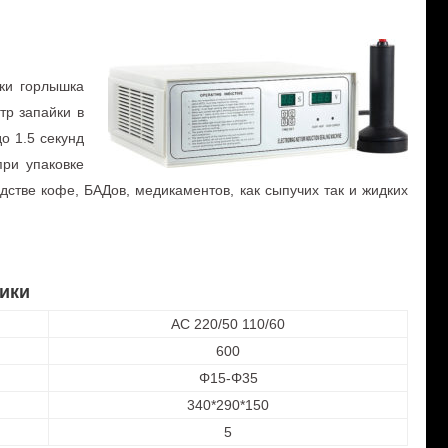
ки горлышка
р запайки в
о 1.5 секунд
при упаковке
дстве кофе, БАДов, медикаментов, как сыпучих так и жидких
ики
AC 220/50 110/60
600
Φ15-Φ35
340*290*150
5