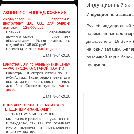
Индукционный за
АКЦИИ И СПЕЦПРЕДЛОЖЕНИЯ
Индукционный запай
Аккумуляторный стреппинг-
инструмент JDC Q31 для обвязки
Ручной индукционный 
лентами — 125 000 руб
Новинка! Современное
полимерно-металлизир
аккумуляторное стреппинг-
оборудование. Успей купить со
диапазоне от 15-35мм (
скидкой за 135 000 руб!
на одну запайку. Аппа
Промокод: BRILLY
читать далее
Дата: 9-04-2026
различной тары: банок,
Канистра 10 л по очень низким ценам
продуктов.
— РАСПРОДАЖА СТАРОЙ ПАРТИИ
Канистры 10 литров оптом по 101
рубл./штука. Такие редкие цены для
продукции горячего спроса — только
для Вас! Спешите купить.
читать
далее
Дата: 8-04-2026
ВНИМАНИЕ! МЫ НЕ РАБОТАЕМ С
ТЕНДЕРНЫМИ ЗАЯВКАМИ!
ТОЛЬКО ПРЯМЫЕ ЗАКУПКИ.
Мы приняли решение не участвовать
в тендерах, так как это отнимает
много времени и предполагает
отсрочку платежа.