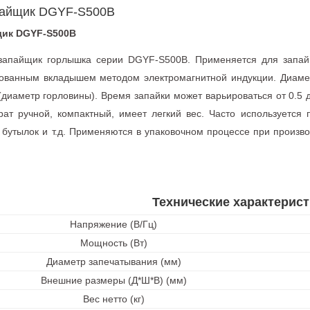
пайщик DGYF-S500B
щик DGYF-S500B
запайщик горлышка серии DGYF-S500B. Применяется для запай
ованным вкладышем методом электромагнитной индукции. Диамет
диаметр горловины). Время запайки может варьироваться от 0.5 д
рат ручной, компактный, имеет легкий вес. Часто используется 
 бутылок и т.д. Применяются в упаковочном процессе при произво
Технические характерист
Напряжение (В/Гц)
Мощность (Вт)
Диаметр запечатывания (мм)
Внешние размеры (Д*Ш*В) (мм)
Вес нетто (кг)