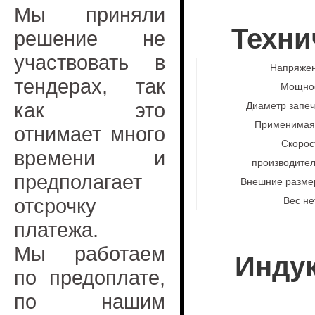
Мы приняли
Техни
решение не
участвовать в
Напряжен
тендерах, так
Мощнос
как это
Диаметр запеч
Применимая 
отнимает много
Скорос
времени и
производитель
предполагает
Внешние размер
отсрочку
Вес нет
платежа.
Мы работаем
Инду
по предоплате,
по нашим