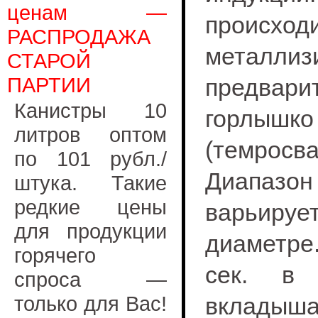
ценам —
происход
РАСПРОДАЖА
металлиз
СТАРОЙ
ПАРТИИ
предва
Канистры 10
горлышк
литров оптом
(темрос
по 101 рубл./
Диапаз
штука. Такие
редкие цены
варьиру
для продукции
диаметре.
горячего
сек. в 
спроса —
только для Вас!
вкладыш