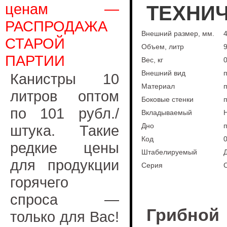
ценам —
ТЕХНИЧ
РАСПРОДАЖА
Внешний размер, мм.
4
СТАРОЙ
Объем, литр
ПАРТИИ
Вес, кг
0
Внешний вид
Канистры 10
Материал
литров оптом
Боковые стенки
по 101 рубл./
Вкладываемый
Дно
штука. Такие
Код
редкие цены
Штабелируемый
для продукции
Серия
горячего
Грибно
спроса —
Грибн
только для Вас!