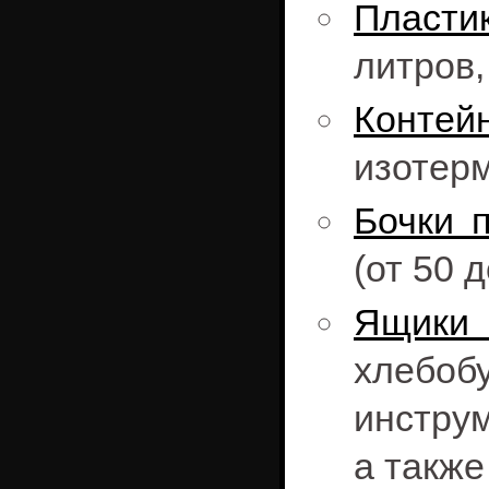
Пласти
литров
Конте
изотерм
Бочки 
(от 50 
Ящики
хлебоб
инструм
а также