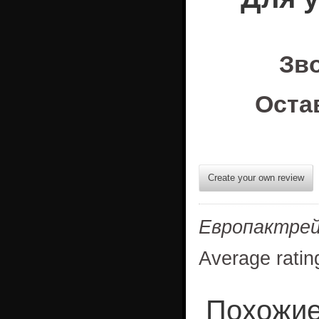
Зв
Оста
Create your own review
Европактре
Average ratin
Похожие