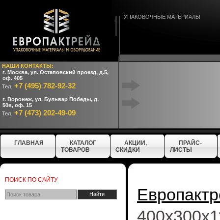
УПАКОВОЧНЫЕ МАТЕРИАЛЫ
НАШИ КОНТАКТЫ:
г. Москва, ул. Остаповский проезд, д.5,
оф. 405
+7 (495) 782-92-32
Тел.
г. Воронеж, ул. Бульвар Победы, д.
50в, оф. 15
+7 (473) 202-49-09
Тел.
ГЛАВНАЯ
КАТАЛОГ
АКЦИИ,
ПРАЙС-
ТОВАРОВ
СКИДКИ
ЛИСТЫ
ПОИСК ПО САЙТУ
Европактр
400x300x1