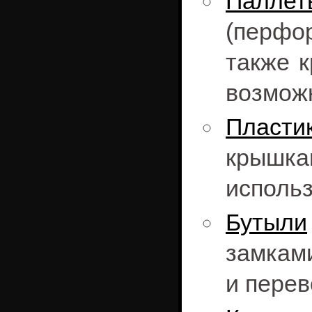
Паллет
(перфо
также 
возможн
Пласти
крышка
использ
Бутыли
замкам
и перев