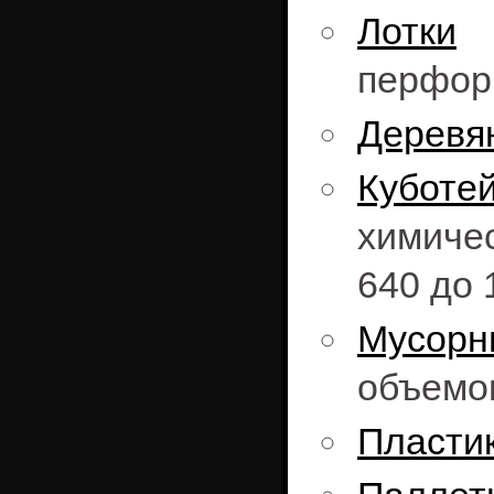
Лотки
о
перфор
Деревя
Куботе
химиче
640 до 
Мусорн
объемом
Пласти