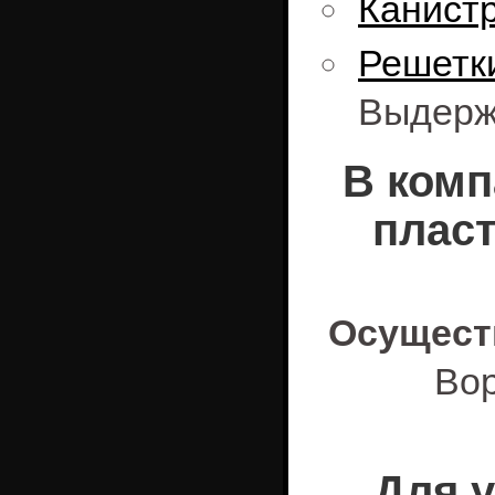
Канист
Решет
Выдержи
В комп
плас
Осущест
Вор
Для 