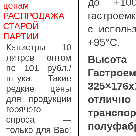
до +10
ценам —
гастроем
РАСПРОДАЖА
СТАРОЙ
с исполь
ПАРТИИ
+95°С.
Канистры 10
литров оптом
Высо
по 101 рубл./
Гастро
штука. Такие
325×176
редкие цены
отлично
для продукции
горячего
транспо
спроса —
полуфаб
только для Вас!