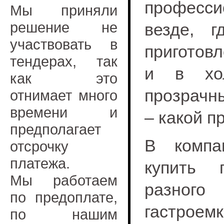
професс
Мы приняли
решение не
везде, г
участвовать в
приготовл
тендерах, так
и в хол
как это
прозрачны
отнимает много
времени и
– какой п
предполагает
В компа
отсрочку
платежа.
купить г
Мы работаем
разного
по предоплате,
гастроемк
по нашим