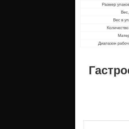
Размер упаков
Вес,
Вес в у
Количество
Мате
Диапазон рабоч
Гастро