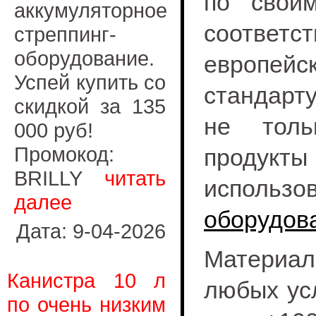
по свои
аккумуляторное
соответст
стреппинг-
оборудование.
европейс
Успей купить со
стандарт
скидкой за 135
не толь
000 руб!
Промокод:
продукт
BRILLY
читать
использ
далее
оборудов
Дата: 9-04-2026
Материал
Канистра 10 л
любых усл
по очень низким