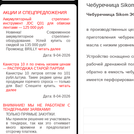
Чебуречница Siko
АКЦИИ И СПЕЦПРЕДЛОЖЕНИЯ
Чебуречница Sikom 
Аккумуляторный стреппинг-
инструмент JDC Q31 для обвязки
лентами — 125 000 руб
в производственных це
Новинка! Современное
аккумуляторное стреппинг-
приготовления чебуре
оборудование. Успей купить со
масла с низким уровне
скидкой за 135 000 руб!
Промокод: BRILLY
читать далее
Дата: 9-04-2026
Устройство оснащено 
рабочей дренажной пол
Канистра 10 л по очень низким ценам
— РАСПРОДАЖА СТАРОЙ ПАРТИИ
обратно в емкость чеб
Канистры 10 литров оптом по 101
рубл./штука. Такие редкие цены для
имеется перфорирован
продукции горячего спроса — только
для Вас! Спешите купить.
читать
далее
Дата: 8-04-2026
ВНИМАНИЕ! МЫ НЕ РАБОТАЕМ С
ТЕНДЕРНЫМИ ЗАЯВКАМИ!
ТОЛЬКО ПРЯМЫЕ ЗАКУПКИ.
Мы приняли решение не участвовать
в тендерах, так как это отнимает
много времени и предполагает
отсрочку платежа.