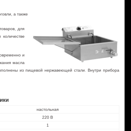
говли, а также
товаров, для
 количестве
новременно и
екания масла
 выполнены из пищевой нержавеющей стали. Внутри прибора
ики
настольная
220 В
1