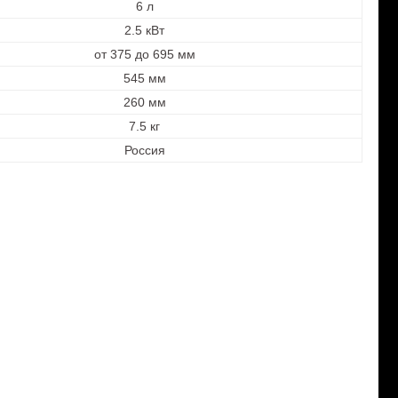
6 л
2.5 кВт
от 375 до 695 мм
545 мм
260 мм
7.5 кг
Россия