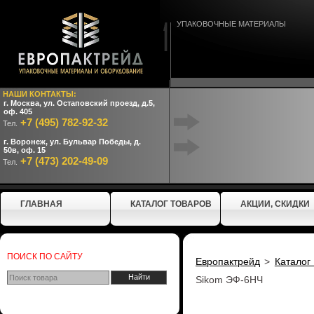
УПАКОВОЧНЫЕ МАТЕРИАЛЫ
НАШИ КОНТАКТЫ:
г. Москва, ул. Остаповский проезд, д.5,
оф. 405
+7 (495) 782-92-32
Тел.
г. Воронеж, ул. Бульвар Победы, д.
50в, оф. 15
+7 (473) 202-49-09
Тел.
ГЛАВНАЯ
КАТАЛОГ ТОВАРОВ
АКЦИИ, СКИДКИ
ПОИСК ПО САЙТУ
Европактрейд
>
Каталог
Sikom ЭФ-6НЧ