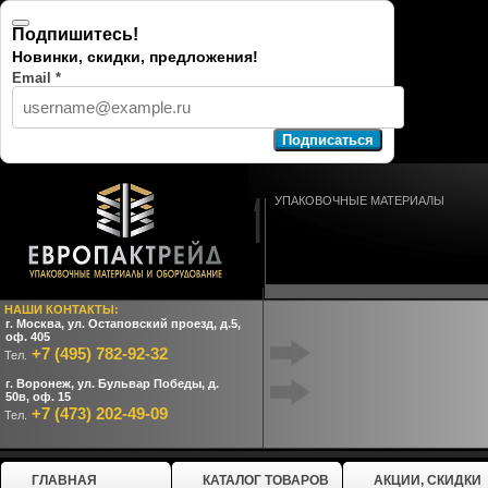
УПАКОВОЧНЫЕ МАТЕРИАЛЫ
НАШИ КОНТАКТЫ:
г. Москва, ул. Остаповский проезд, д.5,
оф. 405
+7 (495) 782-92-32
Тел.
г. Воронеж, ул. Бульвар Победы, д.
50в, оф. 15
+7 (473) 202-49-09
Тел.
ГЛАВНАЯ
КАТАЛОГ ТОВАРОВ
АКЦИИ, СКИДКИ
ПОИСК ПО САЙТУ
Европактрейд
>
Каталог
Sikom ЭФ-18НЧ