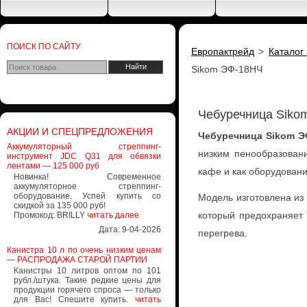
Чебуречница Siko
АКЦИИ И СПЕЦПРЕДЛОЖЕНИЯ
Чебуречница Sikom Э
Аккумуляторный стреппинг-
низким пенообразован
инструмент JDC Q31 для обвязки
лентами — 125 000 руб
кафе и как оборудовани
Новинка! Современное
аккумуляторное стреппинг-
оборудование. Успей купить со
Модель изготовлена и
скидкой за 135 000 руб!
который предохраняет 
Промокод: BRILLY
читать далее
Дата: 9-04-2026
перегрева.
Канистра 10 л по очень низким ценам
— РАСПРОДАЖА СТАРОЙ ПАРТИИ
Канистры 10 литров оптом по 101
рубл./штука. Такие редкие цены для
продукции горячего спроса — только
для Вас! Спешите купить.
читать
далее
Дата: 8-04-2026
ВНИМАНИЕ! МЫ НЕ РАБОТАЕМ С
ТЕНДЕРНЫМИ ЗАЯВКАМИ!
ТОЛЬКО ПРЯМЫЕ ЗАКУПКИ.
Мы приняли решение не участвовать
в тендерах, так как это отнимает
много времени и предполагает
отсрочку платежа.