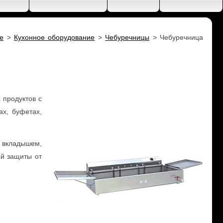
 продуктов с
ах, буфетах,
 вкладышем,
ой защиты от
тики
настольная