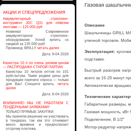
Газовая шашлычн
АКЦИИ И СПЕЦПРЕДЛОЖЕНИЯ
Аккумуляторный стреппинг-
инструмент JDC Q31 для обвязки
Описание
лентами — 125 000 руб
Новинка! Современное
Шашлычницы GRILL MAS
аккумуляторное стреппинг-
оборудование. Успей купить со
уличной торговли. Моби
скидкой за 135 000 руб!
Промокод: BRILLY
читать далее
Эксплуатация:
кусочки
Дата: 9-04-2026
подставки.
Канистра 10 л по очень низким ценам
— РАСПРОДАЖА СТАРОЙ ПАРТИИ
Быстрый разогрев нагр
Канистры 10 литров оптом по 101
рубл./штука. Такие редкие цены для
всего за 15-20 минут п
продукции горячего спроса — только
для Вас! Спешите купить.
читать
Автоматически вращаю
далее
Дата: 8-04-2026
Технические характер
ВНИМАНИЕ! МЫ НЕ РАБОТАЕМ С
Габаритные размеры, 
ТЕНДЕРНЫМИ ЗАЯВКАМИ!
Газовая мощность, кВт 
ТОЛЬКО ПРЯМЫЕ ЗАКУПКИ.
Мы приняли решение не участвовать
Подключение, В 1/2″
в тендерах, так как это отнимает
много времени и предполагает
Мотор-редуктор напряж
отсрочку платежа.