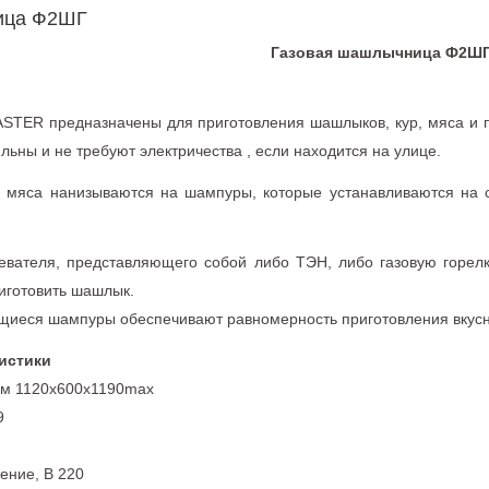
ица Ф2ШГ
Газовая шашлычница Ф2Ш
TER предназначены для приготовления шашлыков, кур, мяса и пр
льны и не требуют электричества , если находится на улице.
 мяса нанизываются на шампуры, которые устанавливаются на 
евателя, представляющего собой либо ТЭН, либо газовую горелк
риготовить шашлык.
щиеся шампуры обеспечивают равномерность приготовления вкус
истики
мм 1120х600х1190max
9
ение, В 220