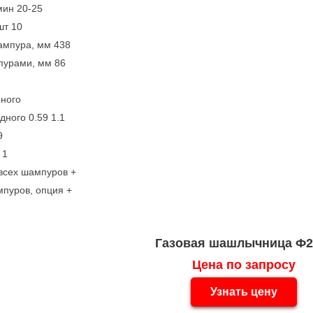
мин 20-25
шт 10
ампура, мм 438
пурами, мм 86
нного
дного 0.59 1.1
9
 1
всех шампуров +
мпуров, опция +
Газовая шашлычница Ф
Цена по запросу
Узнать цену