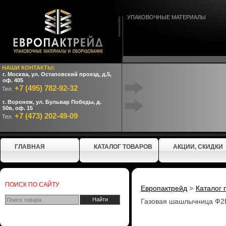
УПАКОВОЧНЫЕ МАТЕРИАЛЫ
НАШИ КОНТАКТЫ:
г. Москва, ул. Остаповский проезд, д.5,
оф. 405
+7 (495) 782-92-32
Тел.
г. Воронеж, ул. Бульвар Победы, д.
50в, оф. 15
+7 (473) 202-49-09
Тел.
ГЛАВНАЯ
КАТАЛОГ ТОВАРОВ
АКЦИИ, СКИДКИ
ПОИСК ПО САЙТУ
Европактрейд
>
Каталог 
Газовая шашлычница Ф