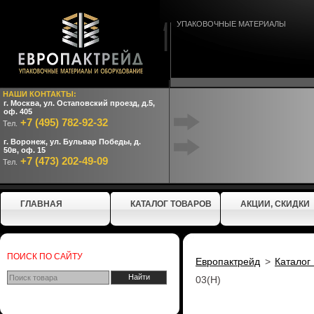
УПАКОВОЧНЫЕ МАТЕРИАЛЫ
НАШИ КОНТАКТЫ:
г. Москва, ул. Остаповский проезд, д.5,
оф. 405
+7 (495) 782-92-32
Тел.
г. Воронеж, ул. Бульвар Победы, д.
50в, оф. 15
+7 (473) 202-49-09
Тел.
ГЛАВНАЯ
КАТАЛОГ ТОВАРОВ
АКЦИИ, СКИДКИ
ПОИСК ПО САЙТУ
Европактрейд
>
Каталог
03(Н)