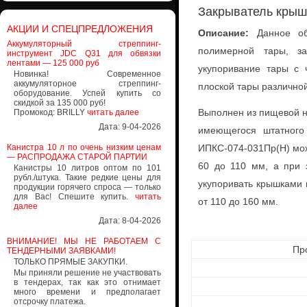
Закрыватель крыш
АКЦИИ И СПЕЦПРЕДЛОЖЕНИЯ
Описание:
Данное об
Аккумуляторный стреппинг-
полимерной тары, за
инструмент JDC Q31 для обвязки
лентами — 125 000 руб
укупоривание тары с 
Новинка! Современное
аккумуляторное стреппинг-
плоской тары различно
оборудование. Успей купить со
скидкой за 135 000 руб!
Выполнен из пищевой н
Промокод: BRILLY
читать далее
Дата: 9-04-2026
имеющегося штатного
Канистра 10 л по очень низким ценам
ИПКС-074-031Пр(Н) мож
— РАСПРОДАЖА СТАРОЙ ПАРТИИ
60 до 110 мм, а при
Канистры 10 литров оптом по 101
рубл./штука. Такие редкие цены для
укупоривать крышками 
продукции горячего спроса — только
для Вас! Спешите купить.
читать
от 110 до 160 мм.
далее
Дата: 8-04-2026
ВНИМАНИЕ! МЫ НЕ РАБОТАЕМ С
Про
ТЕНДЕРНЫМИ ЗАЯВКАМИ!
ТОЛЬКО ПРЯМЫЕ ЗАКУПКИ.
Мы приняли решение не участвовать
в тендерах, так как это отнимает
много времени и предполагает
отсрочку платежа.