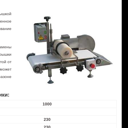
ышкой
енное
ывание
замены
рышки
той от
 может
пазоне
ики:
1000
230
230