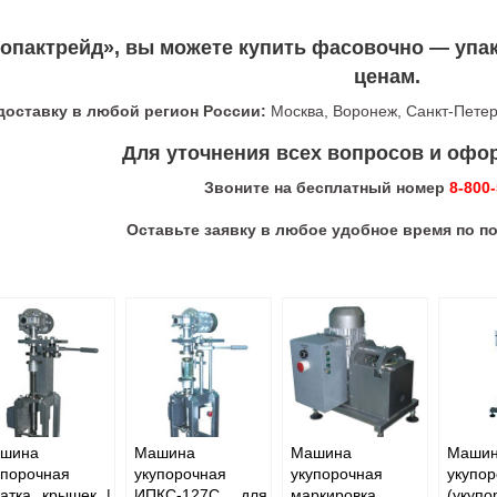
опактрейд», вы можете купить фасовочно — уп
ценам.
оставку в любой регион России:
Москва, Воронеж, Санкт-Петерб
Для уточнения всех вопросов и офор
Звоните на бесплатный номер
8-800
Оставьте заявку в любое удобное время по п
шина
Машина
Машина
Маши
упорочная
укупорочная
укупорочная
укупо
катка крышек |
ИПКС-127С для
маркировка
(уку