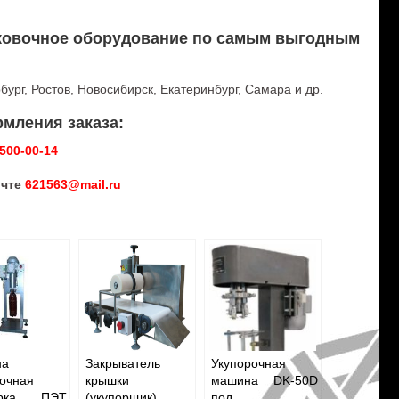
аковочное оборудование по самым выгодным
ург, Ростов, Новосибирск, Екатеринбург, Самара и др.
мления заказа:
-500-00-14
очте
621563@mail.ru
на
Закрыватель
Укупорочная
рочная
крышки
машина DK-50D
порка ПЭТ
(укупорщик)
под