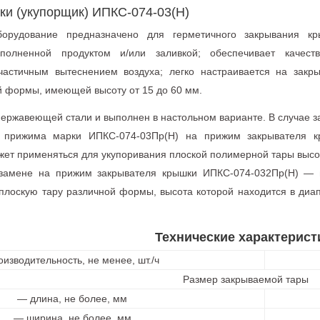
ки (укупорщик) ИПКС-074-03(Н)
орудование предназначено для герметичного закрывания кр
полненной продуктом и/или заливкой; обеспечивает качеств
частичным вытеснением воздуха; легко настраивается на закр
й формы, имеющей высоту от 15 до 60 мм.
ержавеющей стали и выполнен в настольном варианте. В случае 
 прижима марки ИПКС-074-03Пр(Н) на прижим закрывателя к
ет применяться для укупоривания плоской полимерной тары высо
 замене на прижим закрывателя крышки ИПКС-074-032Пр(Н) —
плоскую тару различной формы, высота которой находится в диа
Технические характерист
изводительность, не менее, шт./ч
Размер закрываемой тары
— длина, не более, мм
— ширина, не более, мм