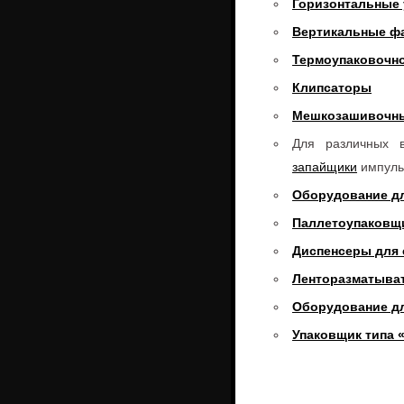
Горизонтальные
Вертикальные ф
Термоупаковочн
Клипсаторы
Мешкозашивочн
Для различных в
запайщики
импуль
Оборудование дл
Паллетоупаковщ
Диспенсеры для 
Ленторазматыва
Оборудование д
Упаковщик типа 