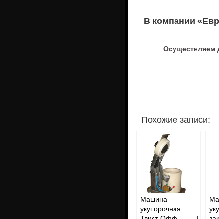
В компании «Евр
Осуществляем д
Похожие записи:
Машина
Ма
укупорочная
ук
Твист-Офф |
за