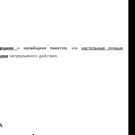
рщики
и
запайщики пакетов
, как
настольные ручные
щики
непрерывного действия.
А