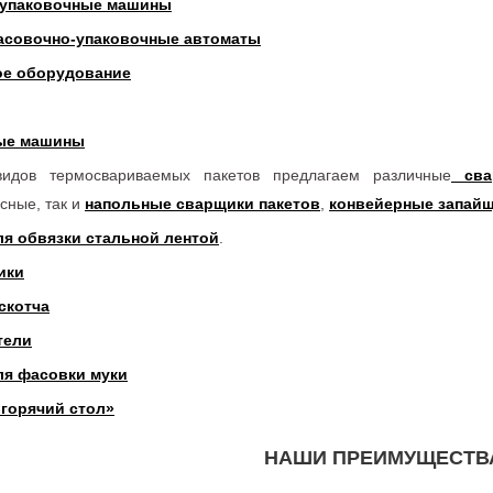
 упаковочные машины
асовочно-упаковочные автоматы
ое оборудование
ые машины
идов термосвариваемых пакетов предлагаем различные
сва
сные, так и
напольные сварщики пакетов
,
конвейерные запай
я обвязки стальной лентой
.
ики
скотча
тели
ля фасовки муки
«горячий стол»
НАШИ ПРЕИМУЩЕСТВ