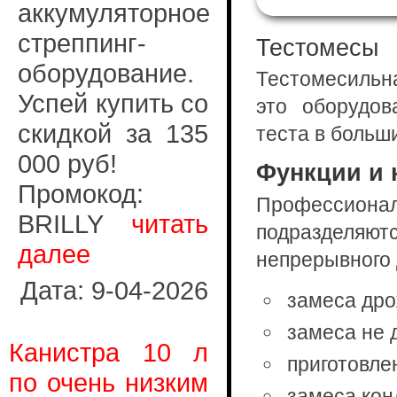
аккумуляторное
стреппинг-
Тестомесы
оборудование.
Тестомесиль
Успей купить со
это оборудов
скидкой за 135
теста в больш
000 руб!
Функции и 
Промокод:
Профессио
BRILLY
читать
подразделяю
далее
непрерывного 
Дата: 9-04-2026
замеса дро
замеса не 
Канистра 10 л
приготовле
по очень низким
замеса кон