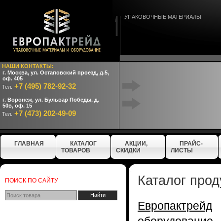
УПАКОВОЧНЫЕ МАТЕРИАЛЫ
НАШИ КОНТАКТЫ:
г. Москва, ул. Остаповский проезд, д.5,
оф. 405
+7 (495) 782-92-32
Тел.
г. Воронеж, ул. Бульвар Победы, д.
50в, оф. 15
+7 (473) 202-49-09
Тел.
ГЛАВНАЯ
КАТАЛОГ
АКЦИИ,
ПРАЙС-
ТОВАРОВ
СКИДКИ
ЛИСТЫ
Каталог прод
ПОИСК ПО САЙТУ
Европактрейд