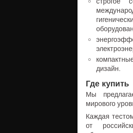
строгое с
междунаро
гигеничес
оборудован
энергоэфф
электроэне
компактны
дизайн.
Где купить
Мы предлага
мирового уровн
Каждая тесто
от российс