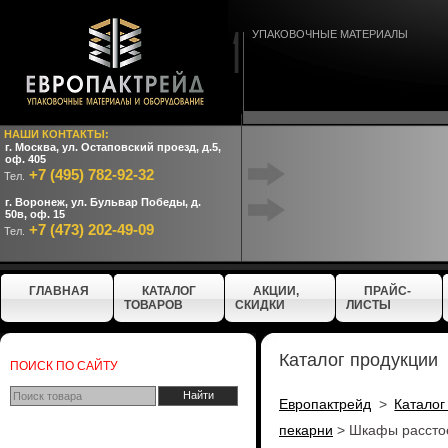
УПАКОВОЧНЫЕ МАТЕРИАЛЫ
НАШИ КОНТАКТЫ:
г. Москва, ул. Остаповский проезд, д.5,
оф. 405
+7 (495) 782-92-32
Тел.
г. Воронеж, ул. Бульвар Победы, д.
50в, оф. 15
+7 (473) 202-49-09
Тел.
ГЛАВНАЯ
КАТАЛОГ
АКЦИИ,
ПРАЙС-
ТОВАРОВ
СКИДКИ
ЛИСТЫ
Каталог продукции
ПОИСК ПО САЙТУ
Европактрейд
>
Каталог
пекарни
>
Шкафы рассто