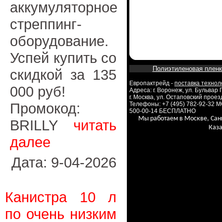
аккумуляторное
стреппинг-
оборудование.
Успей купить со
Полиэтиленовая пленк
скидкой за 135
Европактрейд -
поставка технол
000 руб!
Адреса: г. Воронеж, ул. Бульвар
г. Москва, ул. Остаповский проезд
Промокод:
Телефоны: +7 (495) 782-92-32 
500-00-14 БЕСПЛАТНО
Мы работаем в Москве, Сан
BRILLY
читать
Каза
далее
Дата: 9-04-2026
Канистра 10 л
по очень низким