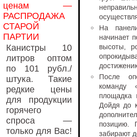
ценам —
неправ
РАСПРОДАЖА
осуществля
СТАРОЙ
На панели
ПАРТИИ
начинает п
Канистры 10
высоты, р
опрокидыв
литров оптом
достижению
по 101 рубл./
После оп
штука. Такие
команду 
редкие цены
площадка 
для продукции
Дойдя до к
горячего
дополните
спроса —
позицию. 
только для Вас!
забирают д