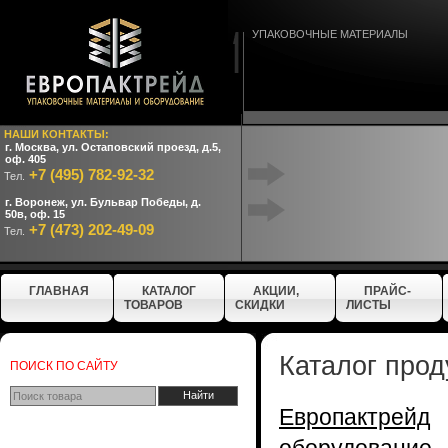
УПАКОВОЧНЫЕ МАТЕРИАЛЫ
НАШИ КОНТАКТЫ:
г. Москва, ул. Остаповский проезд, д.5,
оф. 405
+7 (495) 782-92-32
Тел.
г. Воронеж, ул. Бульвар Победы, д.
50в, оф. 15
+7 (473) 202-49-09
Тел.
ГЛАВНАЯ
КАТАЛОГ
АКЦИИ,
ПРАЙС-
ТОВАРОВ
СКИДКИ
ЛИСТЫ
Каталог прод
ПОИСК ПО САЙТУ
Европактрейд