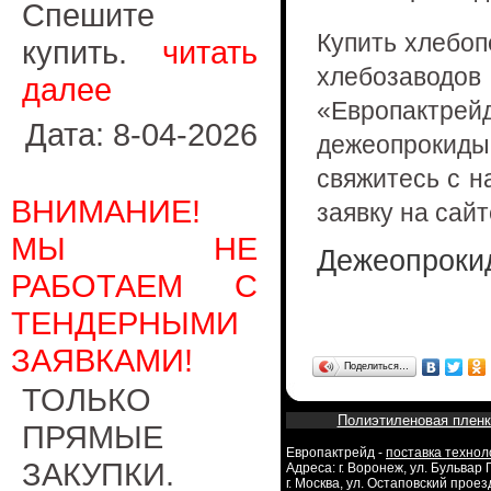
Спешите
Купить хлебоп
купить.
читать
хлебозавод
далее
«Европак
Дата: 8-04-2026
дежеопрокиды
свяжитесь с 
ВНИМАНИЕ!
заявку на сайт
МЫ НЕ
Дежеопроки
РАБОТАЕМ С
ТЕНДЕРНЫМИ
ЗАЯВКАМИ!
Поделиться…
ТОЛЬКО
Полиэтиленовая пленк
ПРЯМЫЕ
Европактрейд -
поставка технол
ЗАКУПКИ.
Адреса: г. Воронеж, ул. Бульвар
г. Москва, ул. Остаповский проезд