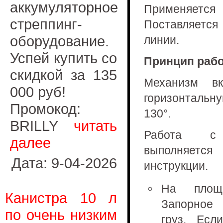
аккумуляторное
Применяетс
стреппинг-
Поставляется
оборудование.
линии.
Успей купить со
Принцип раб
скидкой за 135
Механизм вк
000 руб!
горизонтальну
Промокод:
130°.
BRILLY
читать
Работа с 
далее
выполняется
Дата: 9-04-2026
инструкции.
На площ
Канистра 10 л
Запорное 
по очень низким
груз. Есл