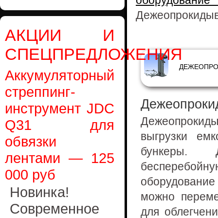
оборудовани
Дежеопрокидыв
АКЦИИ И
СПЕЦПРЕДЛОЖЕНИЯ
Аккумуляторный
стреппинг-
Дежеопроки
инструмент JDC
Дежеопроки
Q31 для
выгрузки ем
обвязки
бункеры. Д
лентами — 125
бесперебойну
000 руб
оборудовани
Новинка!
можно переме
Современное
для облегчен