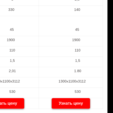
330
140
45
45
1900
1900
110
110
1,5
1,5
2,01
1.80
0х1100х3112
1300х1100х3112
530
530
ать цену
Узнать цену