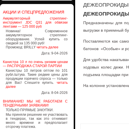
ДЕЖЕОПРОКИДЫВ
АКЦИИ И СПЕЦПРЕДЛОЖЕНИЯ
ДЕЖЕОПРОКИДЫ
Аккумуляторный стреппинг-
инструмент JDC Q31 для обвязки
Предназначены для по
лентами — 125 000 руб
выгрузки в приемный б
Новинка! Современное
аккумуляторное стреппинг-
оборудование. Успей купить со
Поставляются как само
скидкой за 135 000 руб!
Промокод: BRILLY
читать далее
батонов «Особые» и ро
Дата: 9-04-2026
Для удобства накатыва
Канистра 10 л по очень низким ценам
— РАСПРОДАЖА СТАРОЙ ПАРТИИ
ходовых колес дежи. 
Канистры 10 литров оптом по 101
подъема площадки при 
рубл./штука. Такие редкие цены для
продукции горячего спроса — только
для Вас! Спешите купить.
читать
На колонне установлен
далее
Дата: 8-04-2026
ВНИМАНИЕ! МЫ НЕ РАБОТАЕМ С
ТЕНДЕРНЫМИ ЗАЯВКАМИ!
ТОЛЬКО ПРЯМЫЕ ЗАКУПКИ.
Мы приняли решение не участвовать
в тендерах, так как это отнимает
много времени и предполагает
отсрочку платежа.