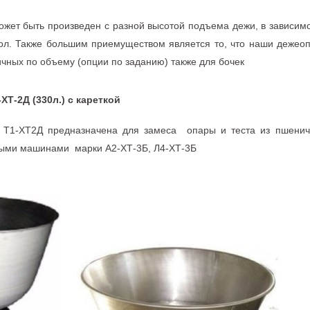
жет быть произведен с разной высотой подъема дежи, в зависимос
ол. Также большим приемуществом является то, что наши дежео
чных по объему (опции по заданию) также для бочек
-2Д (330л.) с кареткой
 Т1-ХТ2Д предназначена для замеса опары и теста из пшенич
ыми машинами марки А2-ХТ-3Б, Л4-ХТ-3Б