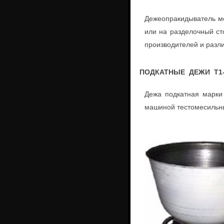
Дежеопракидыватель мо
или на разделочный ст
производителей и разли
ПОДКАТНЫЕ ДЕЖИ Т1-ХТ
Дежа подкатная марки
машиной тестомесильн