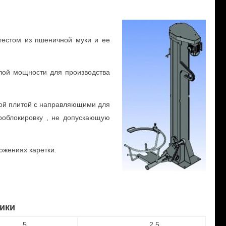
тестом из пшеничной муки и ее
алой мощности для производства
ной плитой с направляющими для
роблокировку , не допускающую
ожениях каретки.
ики
5
2,5