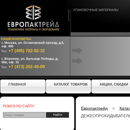
УПАКОВОЧНЫЕ МАТЕРИАЛЫ
НАШИ КОНТАКТЫ:
г. Москва, ул. Остаповский проезд, д.5,
оф. 405
+7 (495) 782-92-32
Тел.
г. Воронеж, ул. Бульвар Победы, д.
50в, оф. 15
+7 (473) 202-49-09
Тел.
ГЛАВНАЯ
КАТАЛОГ ТОВАРОВ
АКЦИИ, СКИДКИ
ПОИСК ПО САЙТУ
Европактрейд
>
Ката
ДЕЖЕОПРОКИДЫВАТЕЛЬ