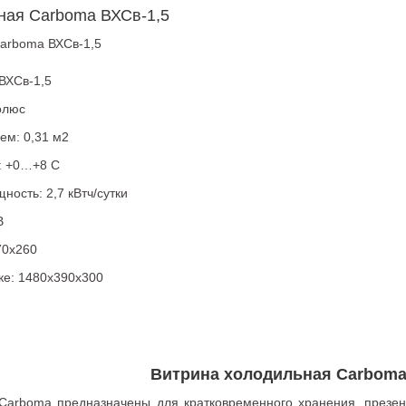
ная Carboma ВХСв-1,5
arboma ВХСв-1,5
ВХСв-1,5
олюс
м: 0,31 м2
: +0…+8 С
ость: 2,7 кВтч/сутки
В
70х260
ке: 1480х390х300
Витрина холодильная Carboma
arboma предназначены для кратковременного хранения, презент