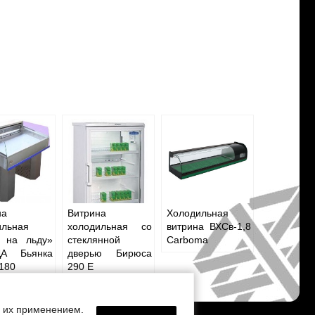
на
Витрина
Холодильная
ильная
холодильная со
витрина ВХСв-1,8
 на льду»
стеклянной
Carboma
ДА Бьянка
дверью Бирюса
180
290 Е
с их применением.