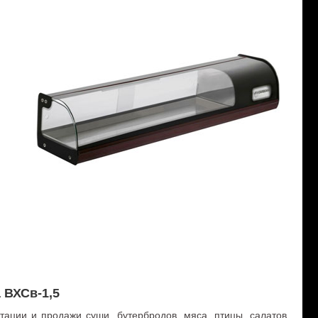
 ВХСв-1,5
ации и продажи суши, бутербродов, мяса, птицы, салатов,