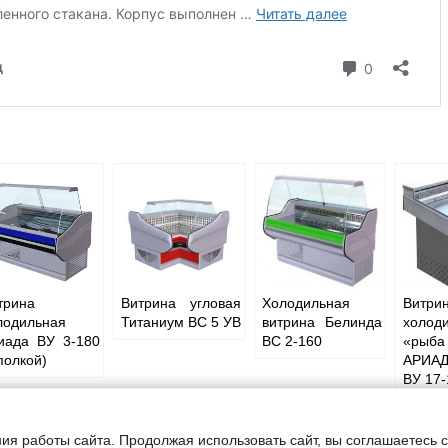
трина
Витрина угловая
Холодильная
Витри
лодильная
Титаниум ВС 5 УВ
витрина Белинда
холод
иада ВУ 3-180
ВС 2-160
«рыба
 полкой)
АРИА
ВУ 17-
ия работы сайта. Продолжая использовать сайт, вы соглашаетесь 