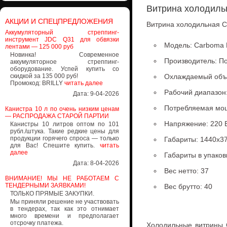
Витрина холодиль
АКЦИИ И СПЕЦПРЕДЛОЖЕНИЯ
Витрина холодильная C
Аккумуляторный стреппинг-
инструмент JDC Q31 для обвязки
Модель: Carboma 
лентами — 125 000 руб
Новинка! Современное
Производитель: П
аккумуляторное стреппинг-
оборудование. Успей купить со
скидкой за 135 000 руб!
Охлаждаемый объе
Промокод: BRILLY
читать далее
Рабочий диапазон
Дата: 9-04-2026
Потребляемая мощн
Канистра 10 л по очень низким ценам
— РАСПРОДАЖА СТАРОЙ ПАРТИИ
Напряжение: 220 
Канистры 10 литров оптом по 101
рубл./штука. Такие редкие цены для
продукции горячего спроса — только
Габариты: 1440х3
для Вас! Спешите купить.
читать
далее
Габариты в упаков
Дата: 8-04-2026
Вес нетто: 37
ВНИМАНИЕ! МЫ НЕ РАБОТАЕМ С
ТЕНДЕРНЫМИ ЗАЯВКАМИ!
Вес брутто: 40
ТОЛЬКО ПРЯМЫЕ ЗАКУПКИ.
Мы приняли решение не участвовать
в тендерах, так как это отнимает
много времени и предполагает
отсрочку платежа.
Холодильные витрины C