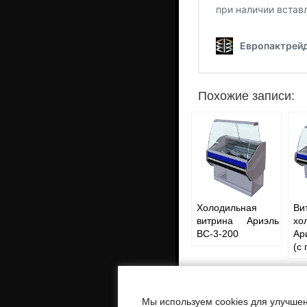
Похожие записи:
Холодильная
Ви
витрина Ариэль
хо
ВС-3-200
Ар
(с
Мы используем cookies для улучшен