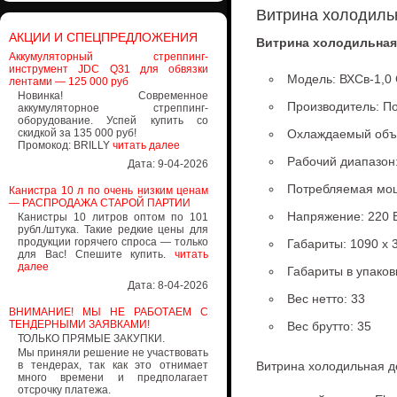
Витрина холодиль
АКЦИИ И СПЕЦПРЕДЛОЖЕНИЯ
Витрина холодильная
Аккумуляторный стреппинг-
инструмент JDC Q31 для обвязки
Модель: ВХСв-1,0
лентами — 125 000 руб
Новинка! Современное
Производитель: П
аккумуляторное стреппинг-
оборудование. Успей купить со
скидкой за 135 000 руб!
Охлаждаемый объе
Промокод: BRILLY
читать далее
Рабочий диапазон
Дата: 9-04-2026
Потребляемая мощн
Канистра 10 л по очень низким ценам
— РАСПРОДАЖА СТАРОЙ ПАРТИИ
Напряжение: 220 
Канистры 10 литров оптом по 101
рубл./штука. Такие редкие цены для
продукции горячего спроса — только
Габариты: 1090 х 
для Вас! Спешите купить.
читать
далее
Габариты в упаковк
Дата: 8-04-2026
Вес нетто: 33
ВНИМАНИЕ! МЫ НЕ РАБОТАЕМ С
ТЕНДЕРНЫМИ ЗАЯВКАМИ!
Вес брутто: 35
ТОЛЬКО ПРЯМЫЕ ЗАКУПКИ.
Мы приняли решение не участвовать
в тендерах, так как это отнимает
Витрина холодильная д
много времени и предполагает
отсрочку платежа.