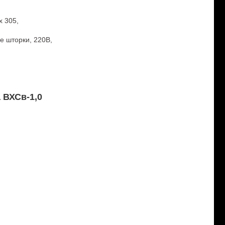
х 305,
е шторки, 220В,
 ВХСв-1,0