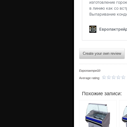
Create your own review
Европактрейд
Average rating:
Похожие записи: