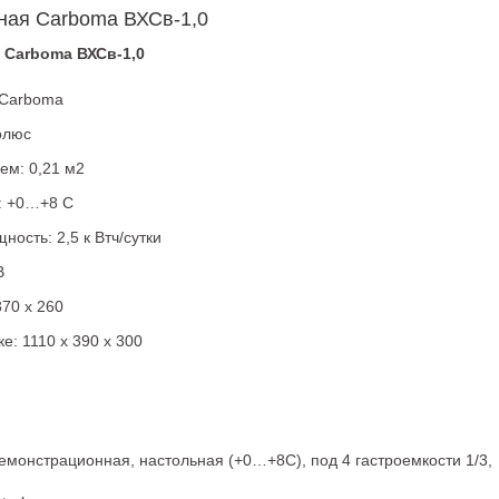
ная Carboma ВХСв-1,0
 Carboma ВХСв-1,0
 Carboma
олюс
м: 0,21 м2
: +0…+8 С
ость: 2,5 к Втч/сутки
В
370 х 260
е: 1110 х 390 х 300
емонстрационная, настольная (+0…+8С), под 4 гастроемкости 1/3,