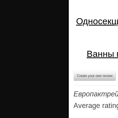
Односекц
Ванны 
Create your own review
Европактре
Average ratin