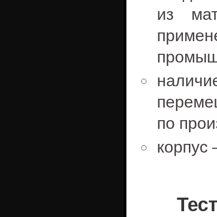
из мат
прим
промыш
наличи
переме
по про
корпус
Тес