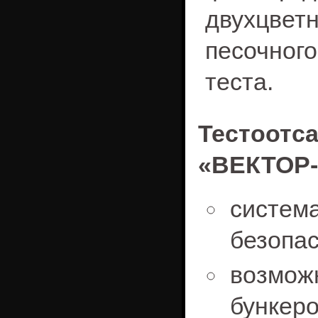
двухцве
песочног
теста.
Тесто
«ВЕКТОР-
систем
безопас
возмож
бункеро