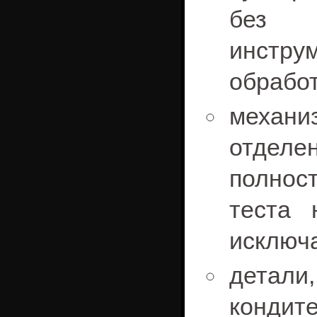
без п
инстр
обработ
механи
отдел
полно
теста 
исключа
дета
кондит