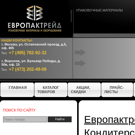
УПАКОВОЧНЫЕ МАТЕРИАЛЫ
НАШИ КОНТАКТЫ:
г. Москва, ул. Остаповский проезд, д.5,
оф. 405
+7 (495) 782-92-32
Тел.
г. Воронеж, ул. Бульвар Победы, д.
50в, оф. 15
+7 (473) 202-49-09
Тел.
ГЛАВНАЯ
КАТАЛОГ
АКЦИИ,
ПРАЙС-
ТОВАРОВ
СКИДКИ
ЛИСТЫ
ПОИСК ПО САЙТУ
Европактр
Кондите