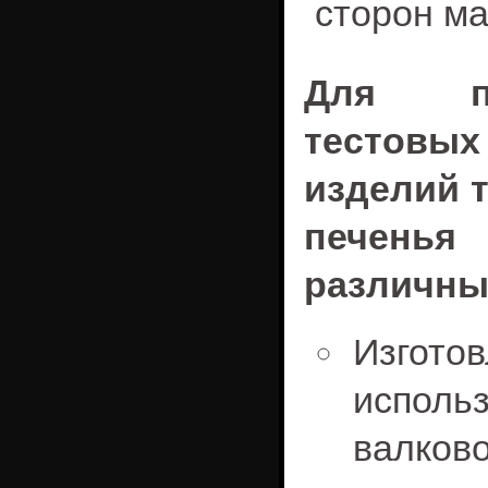
сторон м
Для по
тестовы
изделий 
печенья
различны
Изгото
испол
валково