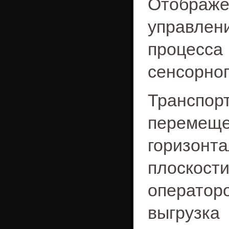
Отображ
управлен
процесс
сенсорног
Транс
перем
горизон
плоскост
оператор
выгрузка