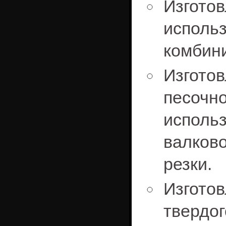
Изгото
испо
комбини
Изготов
песоч
испол
валков
резки.
Изгото
тверд