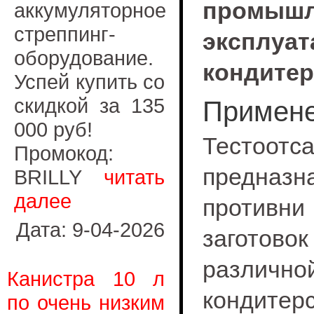
промы
аккумуляторное
стреппинг-
эксплу
оборудование.
кондите
Успей купить со
скидкой за 135
Примен
000 руб!
Тесто
Промокод:
предназ
BRILLY
читать
далее
противни
Дата: 9-04-2026
заготов
различн
Канистра 10 л
кондитер
по очень низким