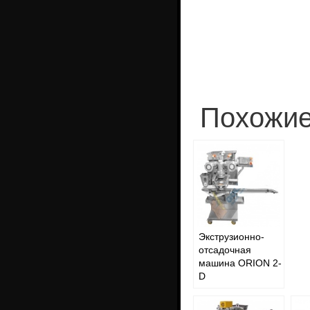
Похожие
Экструзионно-
отсадочная
машина ORION 2-
D