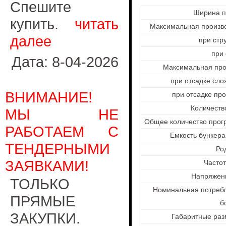
Спешите
Ширина п
купить.
читать
Максимальная произво
далее
при стр
при 
Дата: 8-04-2026
Максимальная прои
при отсадке сло
ВНИМАНИЕ!
при отсадке про
Количеств
МЫ НЕ
Общее количество прог
РАБОТАЕМ С
Емкость бункера 
ТЕНДЕРНЫМИ
Ро
ЗАЯВКАМИ!
Частот
Напряжени
ТОЛЬКО
Номинальная потребл
ПРЯМЫЕ
б
ЗАКУПКИ.
Габаритные раз