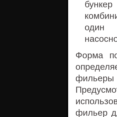
бунк
комбин
один 
насосно
Форма по
определ
фильеры
Предус
использо
фильер д