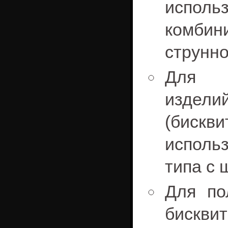
испол
комбин
струнно
Для и
изде
(биск
исполь
типа с 
Для по
бискви