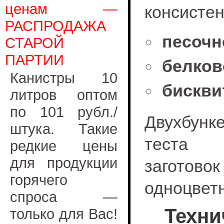
ценам —
консистен
РАСПРОДАЖА
песочн
СТАРОЙ
ПАРТИИ
белков
Канистры 10
бискви
литров оптом
по 101 рубл./
Двухбунк
штука. Такие
теста о
редкие цены
для продукции
заготов
горячего
одноцветн
спроса —
Техни
только для Вас!